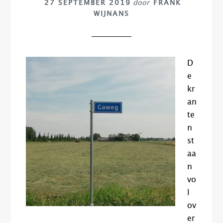
27 SEPTEMBER 2019
door
FRANK
WIJNANS
D
e
kr
an
te
n
st
aa
n
vo
l
ov
er