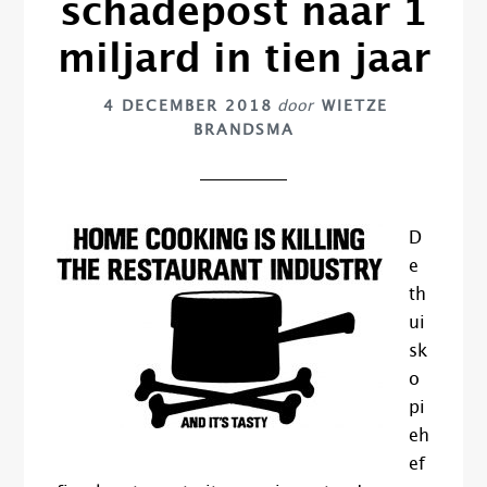
schadepost naar 1
miljard in tien jaar
4 DECEMBER 2018
door
WIETZE
BRANDSMA
D
e
th
ui
sk
o
pi
eh
ef