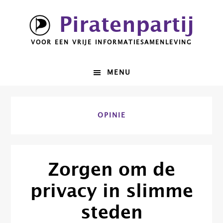
Spring
Door
Piratenpartij
naar
naar
de
de
VOOR EEN VRIJE INFORMATIESAMENLEVING
hoofdnavigatie
hoofd
inhoud
MENU
OPINIE
Zorgen om de
privacy in slimme
steden