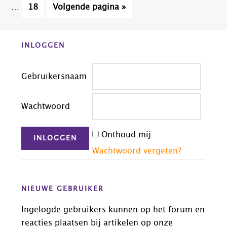
zijn
Pagina
Ga
…
18
Volgende pagina »
wegg
naar
Before
INLOGGEN
Footer
Gebruikersnaam
Wachtwoord
Onthoud mij
Wachtwoord vergeten?
NIEUWE GEBRUIKER
Ingelogde gebruikers kunnen op het forum en
reacties plaatsen bij artikelen op onze