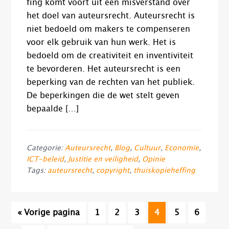
fing komt voort uit een misverstand over
het doel van auteursrecht. Auteursrecht is
niet bedoeld om makers te compenseren
voor elk gebruik van hun werk. Het is
bedoeld om de creativiteit en inventiviteit
te bevorderen. Het auteursrecht is een
beperking van de rechten van het publiek.
De beperkingen die de wet stelt geven
bepaalde […]
Categorie:
Auteursrecht
,
Blog
,
Cultuur
,
Economie
,
ICT-beleid
,
Justitie en veiligheid
,
Opinie
Tags:
auteursrecht
,
copyright
,
thuiskopieheffing
Inter
Ga
Pagina
Pagina
Pagina
Pagina
Pagina
Pagina
«
Vorige pagina
1
2
3
4
5
6
pagin
naar