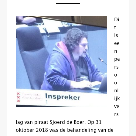
Di
t
is
ee
n
pe
rs
o
o
nl
ijk
ve
rs
lag van piraat Sjoerd de Boer. Op 31
oktober 2018 was de behandeling van de