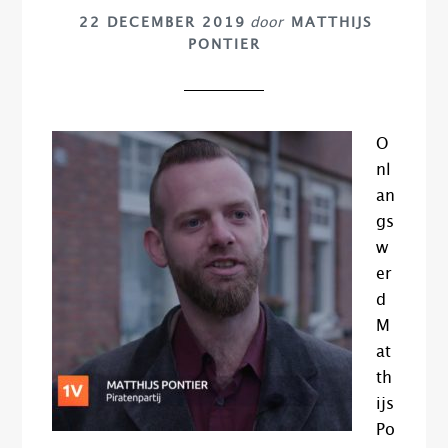
22 DECEMBER 2019
door
MATTHIJS
PONTIER
O
nl
an
gs
w
er
d
M
at
th
ijs
Po