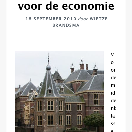
voor de economie
18 SEPTEMBER 2019
door
WIETZE
BRANDSMA
V
o
or
de
m
id
de
nk
la
ss
e