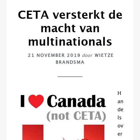
CETA versterkt de
macht van
multinationals
21 NOVEMBER 2019
door
WIETZE
BRANDSMA
H
an
de
ls
ov
er