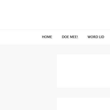
Spring
Door
naar
naar
de
de
hoofdnavigatie
hoofd
inhoud
HOME
DOE MEE!
WORD LID