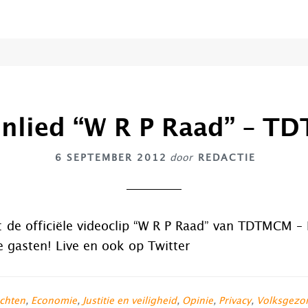
enlied “W R P Raad” – 
6 SEPTEMBER 2012
door
REDACTIE
: de officiële videoclip “W R P Raad” van TDTMCM – 
e gasten! Live en ook op Twitter
chten
,
Economie
,
Justitie en veiligheid
,
Opinie
,
Privacy
,
Volksgezo