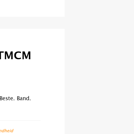
TDTMCM
Beste. Band.
ndheid