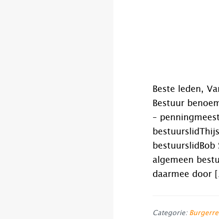
Beste leden, V
Bestuur benoemd
– penningmeest
bestuurslidThi
bestuurslidBob
algemeen bestu
daarmee door 
Categorie:
Burgerre