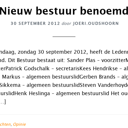
Nieuw bestuur benoem
30 SEPTEMBER 2012
door
JOERI.OUDSHOORN
andaag, zondag 30 september 2012, heeft de Leden
. Dit Bestuur bestaat uit: Sander Plas – voorzitte
erPatrick Godschalk – secretarisKees Hendrikse – 
js Markus – algemeen bestuurslidGerben Brands – a
 Sikkema – algemeen bestuurslidSteven Vanderhoyd
urslidHenk Heslinga – algemeen bestuurslid Het ou
[…]
chten
,
Opinie