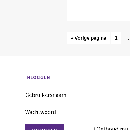
Int
Ga
Pagina
…
«
Vorige pagina
1
pag
naar
zij
Before
we
Footer
INLOGGEN
Gebruikersnaam
Wachtwoord
Onthoud mij