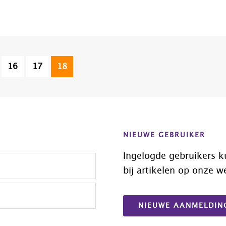
erim
Pagina
Pagina
Pagina
16
17
18
ina's
n
ggelaten
NIEUWE GEBRUIKER
Ingelogde gebruikers k
bij artikelen op onze w
NIEUWE AANMELDIN