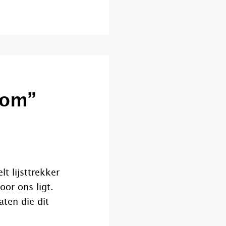
kom”
lt lijsttrekker
or ons ligt.
ten die dit