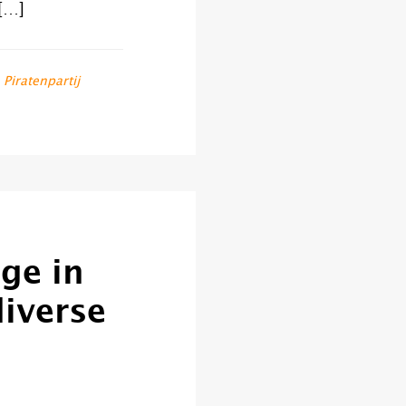
 […]
,
Piratenpartij
ge in
diverse