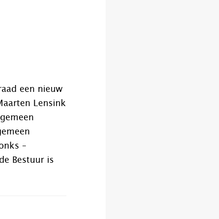
d
raad een nieuw
rMaarten Lensink
algemeen
lgemeen
onks –
de Bestuur is