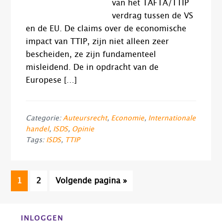
van het TAFTA/TTIP
verdrag tussen de VS
en de EU. De claims over de economische
impact van TTIP, zijn niet alleen zeer
bescheiden, ze zijn fundamenteel
misleidend. De in opdracht van de
Europese […]
Categorie:
Auteursrecht
,
Economie
,
Internationale
handel
,
ISDS
,
Opinie
Tags:
ISDS
,
TTIP
Pagina
Pagina
Ga
1
2
Volgende pagina »
naar
Before
INLOGGEN