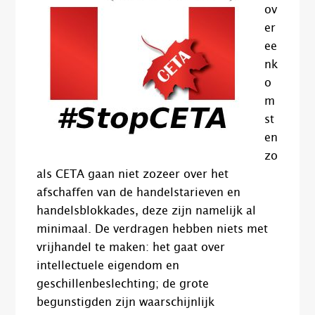
ov
er
ee
nk
o
m
st
en
zo
als CETA gaan niet zozeer over het
afschaffen van de handelstarieven en
handelsblokkades, deze zijn namelijk al
minimaal. De verdragen hebben niets met
vrijhandel te maken: het gaat over
intellectuele eigendom en
geschillenbeslechting; de grote
begunstigden zijn waarschijnlijk