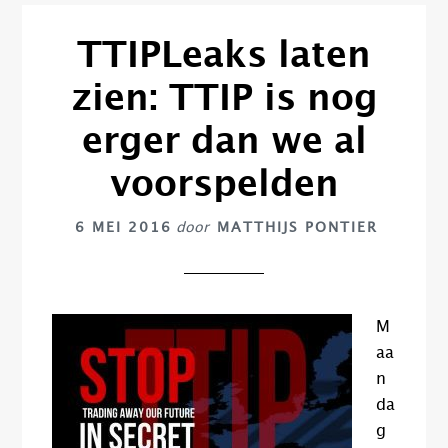
TTIPLeaks laten
zien: TTIP is nog
erger dan we al
voorspelden
6 MEI 2016
door
MATTHIJS PONTIER
M
aa
n
da
g