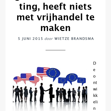
ting, heeft niets
met vrijhandel te
maken
5 JUNI 2015
door
WIETZE BRANDSMA
D
e
o
nt
wi
kk
eli
n