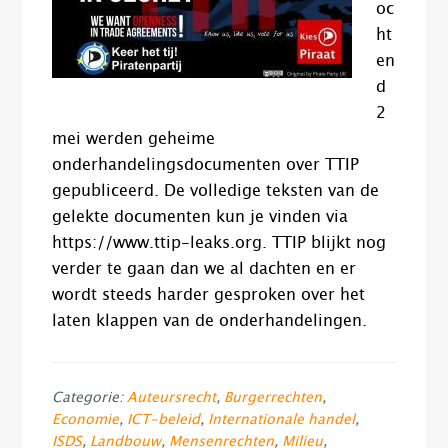
oc
ht
en
d
2
mei werden geheime
onderhandelingsdocumenten over TTIP
gepubliceerd. De volledige teksten van de
gelekte documenten kun je vinden via
https://www.ttip-leaks.org. TTIP blijkt nog
verder te gaan dan we al dachten en er
wordt steeds harder gesproken over het
laten klappen van de onderhandelingen.
Categorie:
Auteursrecht
,
Burgerrechten
,
Economie
,
ICT-beleid
,
Internationale handel
,
ISDS
,
Landbouw
,
Mensenrechten
,
Milieu
,