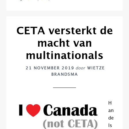
CETA versterkt de
macht van
multinationals
21 NOVEMBER 2019
door
WIETZE
BRANDSMA
H
an
de
ls