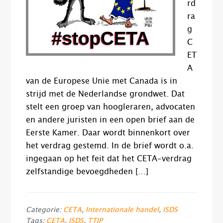
rd
ra
g
C
ET
A
van de Europese Unie met Canada is in
strijd met de Nederlandse grondwet. Dat
stelt een groep van hoogleraren, advocaten
en andere juristen in een open brief aan de
Eerste Kamer. Daar wordt binnenkort over
het verdrag gestemd. In de brief wordt o.a.
ingegaan op het feit dat het CETA-verdrag
zelfstandige bevoegdheden […]
Categorie:
CETA
,
Internationale handel
,
ISDS
Tags:
CETA
,
ISDS
,
TTIP