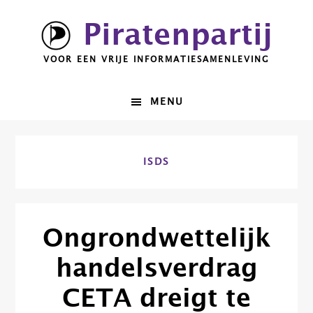
Spring
Door
Piratenpartij
naar
naar
de
de
VOOR EEN VRIJE INFORMATIESAMENLEVING
hoofdnavigatie
hoofd
inhoud
MENU
ISDS
Ongrondwettelijk
handelsverdrag
CETA dreigt te