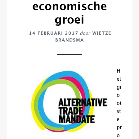
economische
groei
14 FEBRUARI 2017
door
WIETZE
BRANDSMA
H
et
gr
o
ot
st
e
pr
o