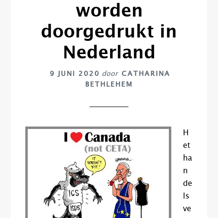
worden
doorgedrukt in
Nederland
9 JUNI 2020
door
CATHARINA
BETHLEHEM
H
et
ha
n
de
ls
ve