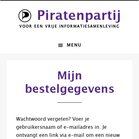
Spring
Door
Piratenpartij
naar
naar
de
de
VOOR EEN VRIJE INFORMATIESAMENLEVING
hoofdnavigatie
hoofd
inhoud
MENU
Mijn
bestelgegevens
Wachtwoord vergeten? Voer je
gebruikersnaam of e-mailadres in. Je
ontvangt een link via e-mail om een nieuw