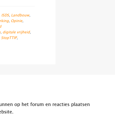
,
ISDS
,
Landbouw
,
rking
,
Opinie
,
d
n
,
digitale vrijheid
,
,
StopTTIP
,
unnen op het forum en reacties plaatsen
ebsite.