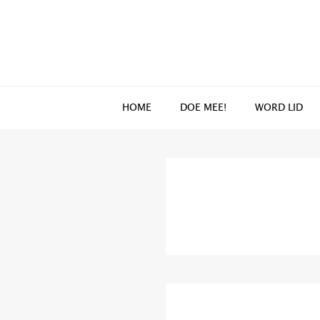
Spring
Door
naar
naar
de
de
hoofdnavigatie
hoofd
inhoud
HOME
DOE MEE!
WORD LID