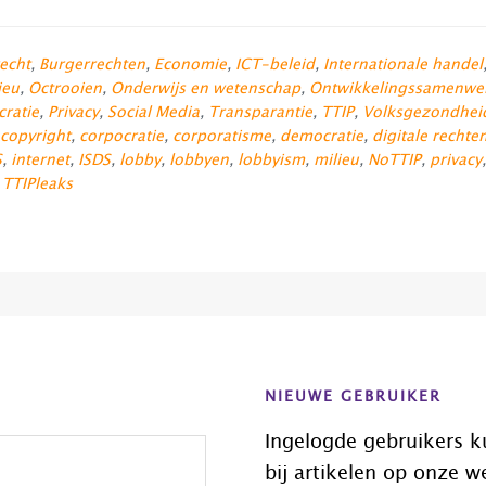
echt
,
Burgerrechten
,
Economie
,
ICT-beleid
,
Internationale handel
ieu
,
Octrooien
,
Onderwijs en wetenschap
,
Ontwikkelingssamenwe
cratie
,
Privacy
,
Social Media
,
Transparantie
,
TTIP
,
Volksgezondhei
copyright
,
corpocratie
,
corporatisme
,
democratie
,
digitale rechte
S
,
internet
,
ISDS
,
lobby
,
lobbyen
,
lobbyism
,
milieu
,
NoTTIP
,
privacy
,
TTIPleaks
NIEUWE GEBRUIKER
Ingelogde gebruikers k
bij artikelen op onze w