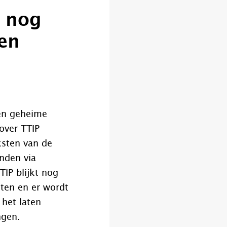
s nog
en
en geheime
over TTIP
ksten van de
nden via
TIP blijkt nog
hten en er wordt
 het laten
ngen.