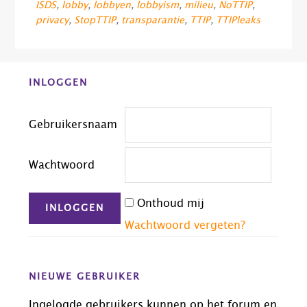
ISDS
,
lobby
,
lobbyen
,
lobbyism
,
milieu
,
NoTTIP
,
privacy
,
StopTTIP
,
transparantie
,
TTIP
,
TTIPleaks
Before
INLOGGEN
Footer
Gebruikersnaam
Wachtwoord
Onthoud mij
Wachtwoord vergeten?
NIEUWE GEBRUIKER
Ingelogde gebruikers kunnen op het forum en