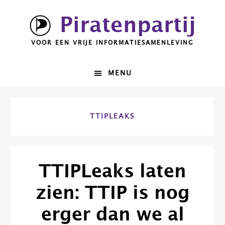
Spring
Door
Piratenpartij
naar
naar
de
de
VOOR EEN VRIJE INFORMATIESAMENLEVING
hoofdnavigatie
hoofd
inhoud
MENU
TTIPLEAKS
TTIPLeaks laten
zien: TTIP is nog
erger dan we al