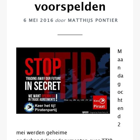
voorspelden
6 MEI 2016
door
MATTHIJS PONTIER
M
aa
n
da
g
oc
ht
en
d
2
mei werden geheime