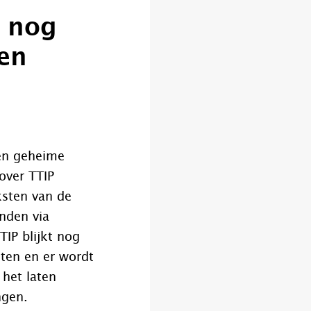
s nog
en
en geheime
over TTIP
ksten van de
nden via
TIP blijkt nog
hten en er wordt
 het laten
ngen.