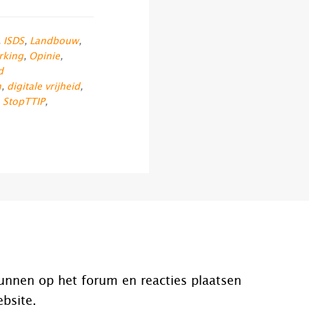
,
ISDS
,
Landbouw
,
rking
,
Opinie
,
d
n
,
digitale vrijheid
,
,
StopTTIP
,
unnen op het forum en reacties plaatsen
ebsite.