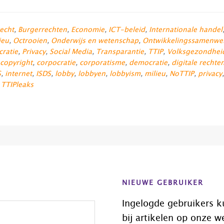
echt
,
Burgerrechten
,
Economie
,
ICT-beleid
,
Internationale handel
ieu
,
Octrooien
,
Onderwijs en wetenschap
,
Ontwikkelingssamenwe
cratie
,
Privacy
,
Social Media
,
Transparantie
,
TTIP
,
Volksgezondhei
copyright
,
corpocratie
,
corporatisme
,
democratie
,
digitale rechte
S
,
internet
,
ISDS
,
lobby
,
lobbyen
,
lobbyism
,
milieu
,
NoTTIP
,
privacy
,
TTIPleaks
NIEUWE GEBRUIKER
Ingelogde gebruikers k
bij artikelen op onze w