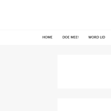
Spring
Door
naar
naar
de
de
hoofdnavigatie
hoofd
inhoud
HOME
DOE MEE!
WORD LID