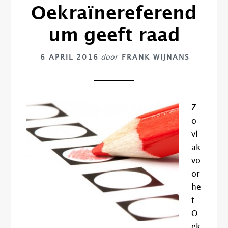
Oekraïnereferend
um geeft raad
6 APRIL 2016
door
FRANK WIJNANS
Z
o
vl
ak
vo
or
he
t
O
ek