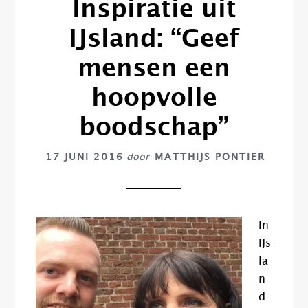
Inspiratie uit
IJsland: “Geef
mensen een
hoopvolle
boodschap”
17 JUNI 2016
door
MATTHIJS PONTIER
In
IJs
la
n
d