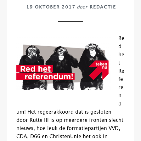
19 OKTOBER 2017
door
REDACTIE
Re
d
he
t
Re
fe
re
n
d
um! Het regeerakkoord dat is gesloten
door Rutte III is op meerdere fronten slecht
nieuws, hoe leuk de formatiepartijen VVD,
CDA, D66 en ChristenUnie het ook in