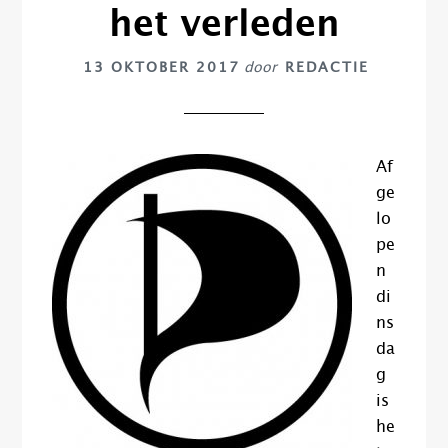
het verleden
13 OKTOBER 2017
door
REDACTIE
Af
ge
lo
pe
n
di
ns
da
g
is
he