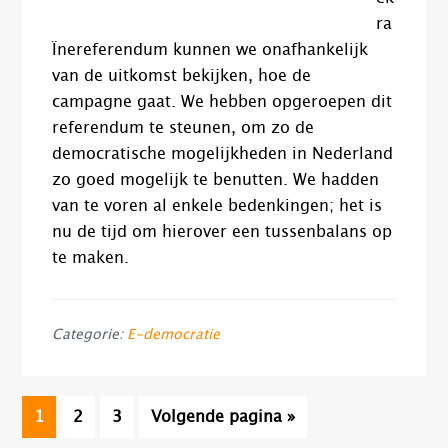
ra
Ïnereferendum kunnen we onafhankelijk
van de uitkomst bekijken, hoe de
campagne gaat. We hebben opgeroepen dit
referendum te steunen, om zo de
democratische mogelijkheden in Nederland
zo goed mogelijk te benutten. We hadden
van te voren al enkele bedenkingen; het is
nu de tijd om hierover een tussenbalans op
te maken.
Categorie:
E-democratie
Pagina
Pagina
Pagina
Ga
1
2
3
Volgende pagina »
naar