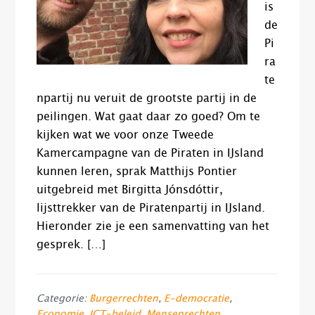
is
de
Pi
ra
te
npartij nu veruit de grootste partij in de
peilingen. Wat gaat daar zo goed? Om te
kijken wat we voor onze Tweede
Kamercampagne van de Piraten in IJsland
kunnen leren, sprak Matthijs Pontier
uitgebreid met Birgitta Jónsdóttir,
lijsttrekker van de Piratenpartij in IJsland.
Hieronder zie je een samenvatting van het
gesprek. […]
Categorie:
Burgerrechten
,
E-democratie
,
Economie
,
ICT-beleid
,
Mensenrechten
,