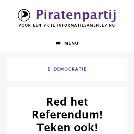
Spring
Door
Piratenpartij
naar
naar
de
de
VOOR EEN VRIJE INFORMATIESAMENLEVING
hoofdnavigatie
hoofd
inhoud
MENU
E-DEMOCRATIE
Red het
Referendum!
Teken ook!