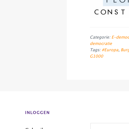
Categorie:
E-democ
democratie
Tags:
#Europa
,
Bur
G1000
Before
Footer
INLOGGEN