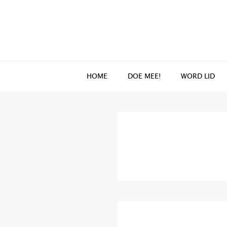
Spring
Door
naar
naar
de
de
hoofdnavigatie
hoofd
inhoud
HOME
DOE MEE!
WORD LID