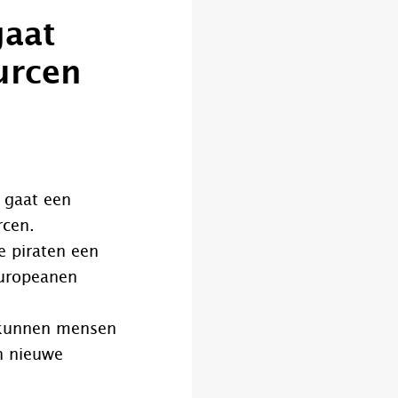
gaat
urcen
 gaat een
rcen.
 piraten een
Europeanen
 kunnen mensen
n nieuwe