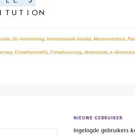
ratie
,
EU-hervorming
,
Internationale handel
,
Mensenrechten
,
Part
gertop
,
CrowdsourceEU
,
Crowdsourcing
,
democratie
,
e-democacy
NIEUWE GEBRUIKER
Ingelogde gebruikers k