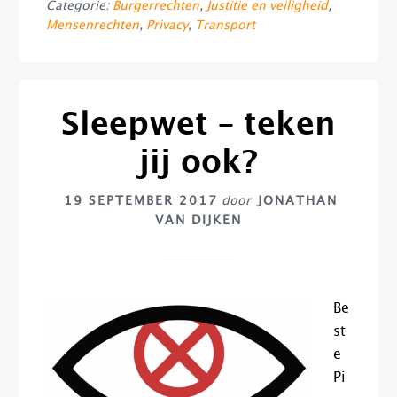
Categorie:
Burgerrechten
,
Justitie en veiligheid
,
Mensenrechten
,
Privacy
,
Transport
Sleepwet – teken
jij ook?
19 SEPTEMBER 2017
door
JONATHAN
VAN DIJKEN
Be
st
e
Pi