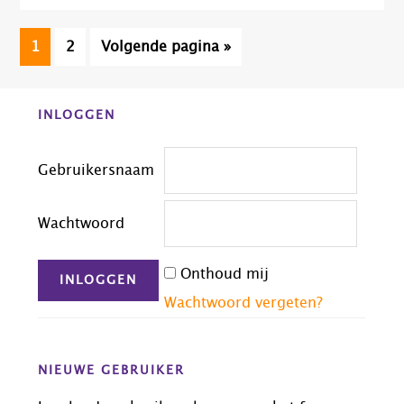
Pagina
Pagina
Ga
1
2
Volgende pagina »
naar
Before
INLOGGEN
Footer
Gebruikersnaam
Wachtwoord
Onthoud mij
Wachtwoord vergeten?
NIEUWE GEBRUIKER