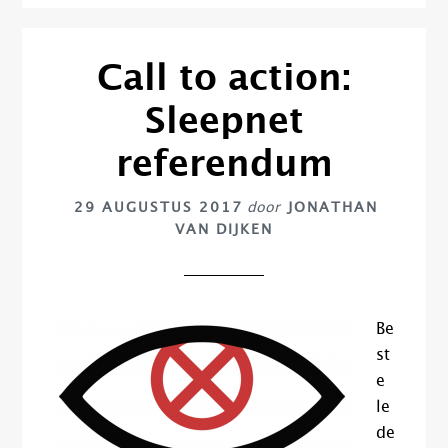
Call to action:
Sleepnet
referendum
29 AUGUSTUS 2017
door
JONATHAN
VAN DIJKEN
Be
st
e
le
de