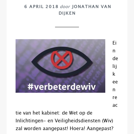
6 APRIL 2018
door
JONATHAN VAN
DIJKEN
Ei
n
de
lij
k
ee
n
re
ac
tie van het kabinet: de Wet op de
Inlichtingen- en Veiligheidsdiensten (Wiv)
zal worden aangepast! Hoera! Aangepast?