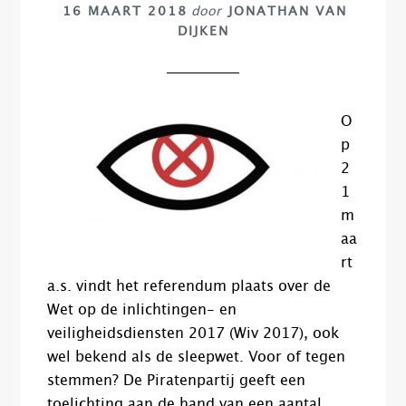
16 MAART 2018
door
JONATHAN VAN
DIJKEN
O
p
2
1
m
aa
rt
a.s. vindt het referendum plaats over de
Wet op de inlichtingen- en
veiligheidsdiensten 2017 (Wiv 2017), ook
wel bekend als de sleepwet. Voor of tegen
stemmen? De Piratenpartij geeft een
toelichting aan de hand van een aantal