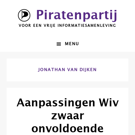
Spring
Door
Piratenpartij
naar
naar
de
de
VOOR EEN VRIJE INFORMATIESAMENLEVING
hoofdnavigatie
hoofd
inhoud
MENU
JONATHAN VAN DIJKEN
Aanpassingen Wiv
zwaar
onvoldoende