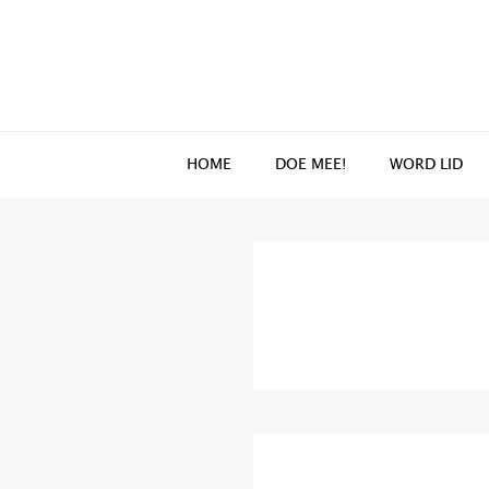
Spring
Door
naar
naar
de
de
hoofdnavigatie
hoofd
inhoud
HOME
DOE MEE!
WORD LID