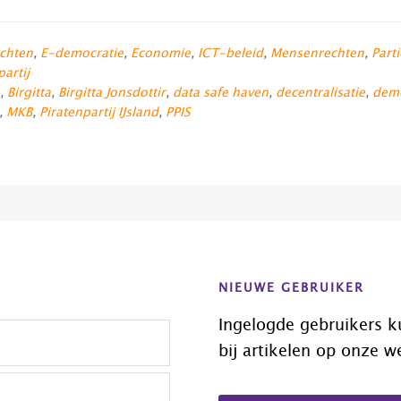
chten
,
E-democratie
,
Economie
,
ICT-beleid
,
Mensenrechten
,
Parti
partij
,
Birgitta
,
Birgitta Jonsdottir
,
data safe haven
,
decentralisatie
,
demo
,
MKB
,
Piratenpartij IJsland
,
PPIS
NIEUWE GEBRUIKER
Ingelogde gebruikers k
bij artikelen op onze w