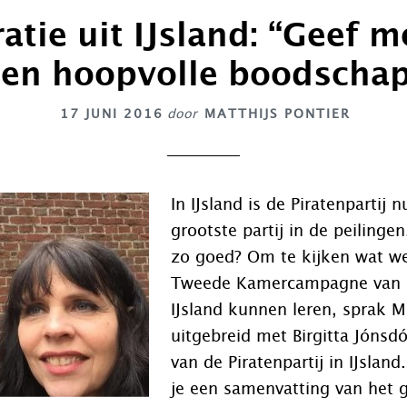
ratie uit IJsland: “Geef 
en hoopvolle boodscha
17 JUNI 2016
door
MATTHIJS PONTIER
In IJsland is de Piratenpartij n
grootste partij in de peilinge
zo goed? Om te kijken wat w
Tweede Kamercampagne van d
IJsland kunnen leren, sprak Ma
uitgebreid met Birgitta Jónsdót
van de Piratenpartij in IJsland
je een samenvatting van het 