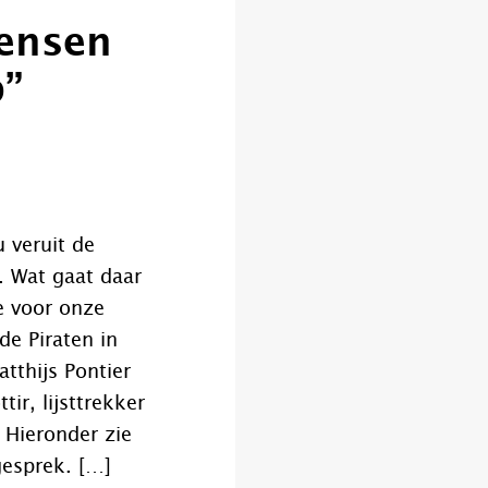
mensen
p”
u veruit de
n. Wat gaat daar
e voor onze
e Piraten in
tthijs Pontier
tir, lijsttrekker
. Hieronder zie
gesprek. […]