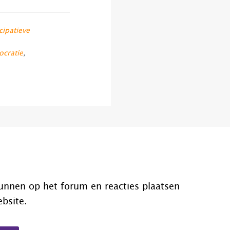
cipatieve
cratie
,
unnen op het forum en reacties plaatsen
ebsite.