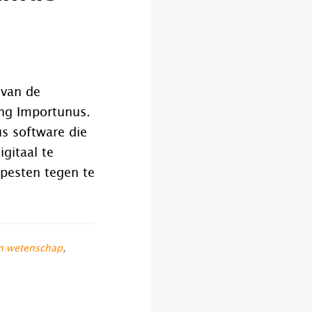
 van de
ing Importunus.
us software die
gitaal te
 pesten tegen te
n wetenschap
,