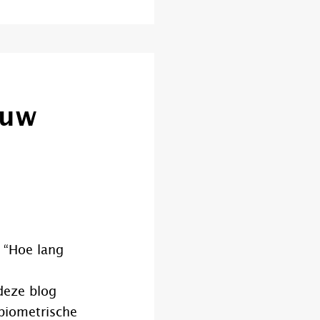
ouw
g “Hoe lang
deze blog
 biometrische