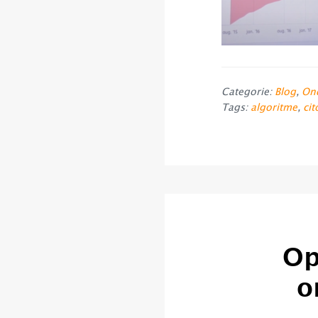
Categorie:
Blog
,
Ond
Tags:
algoritme
,
cit
Op
o