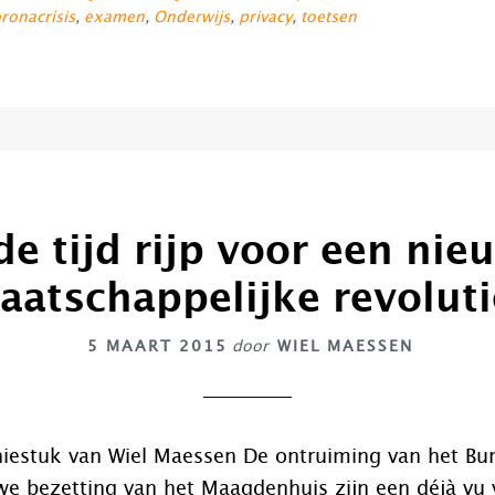
ronacrisis
,
examen
,
Onderwijs
,
privacy
,
toetsen
 de tijd rijp voor een nie
aatschappelijke revoluti
5 MAART 2015
door
WIEL MAESSEN
iniestuk van Wiel Maessen De ontruiming van het Bu
we bezetting van het Maagdenhuis zijn een déjà vu