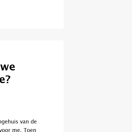
uwe
e?
ngehuis van de
 voor me. Toen