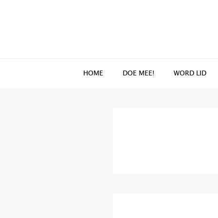
Spring
Door
naar
naar
de
de
hoofdnavigatie
hoofd
inhoud
HOME
DOE MEE!
WORD LID