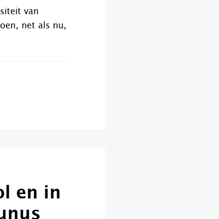
siteit van
oen, net als nu,
l en in
tunus