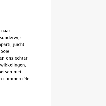
 naar
sonderwijs
artij juicht
mooie
ken ons echter
wikkelingen,
oetsen met
en commerciële