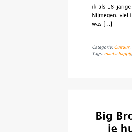
ik als 18-jarige
Nijmegen, viel 
was […]
Categorie:
Cultuur
,
Tags:
maatschappij
Big Br
je h