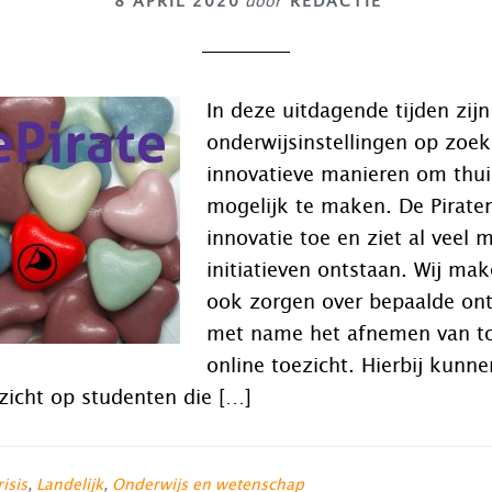
8 APRIL 2020
door
REDACTIE
In deze uitdagende tijden zijn
onderwijsinstellingen op zoek
innovatieve manieren om thui
mogelijk te maken. De Piratenp
innovatie toe en ziet al veel 
initiatieven ontstaan. Wij ma
ook zorgen over bepaalde ont
met name het afnemen van t
online toezicht. Hierbij kunn
ezicht op studenten die […]
isis
,
Landelijk
,
Onderwijs en wetenschap