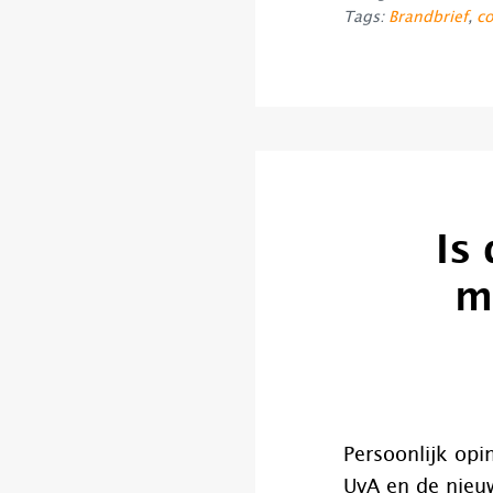
Tags:
Brandbrief
,
co
Is
m
Persoonlijk op
UvA en de nieu