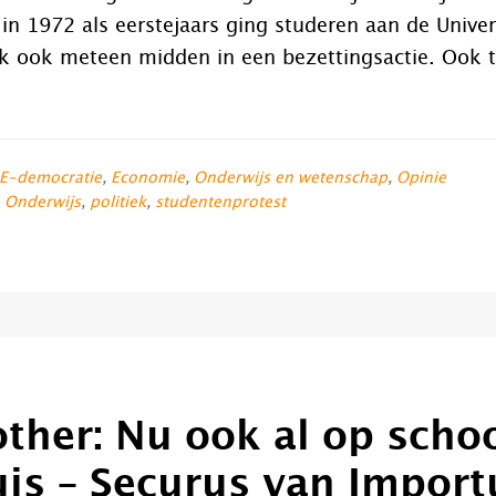
 in 1972 als eerstejaars ging studeren aan de Univer
ik ook meteen midden in een bezettingsactie. Ook t
E-democratie
,
Economie
,
Onderwijs en wetenschap
,
Opinie
,
Onderwijs
,
politiek
,
studentenprotest
other: Nu ook al op schoo
uis – Securus van Impor