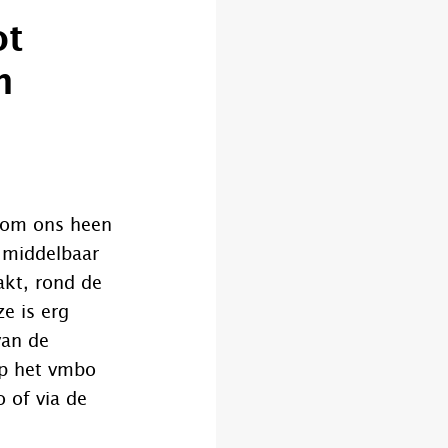
ot
n
n om ons heen
 middelbaar
akt, rond de
ze is erg
van de
 op het vmbo
 of via de