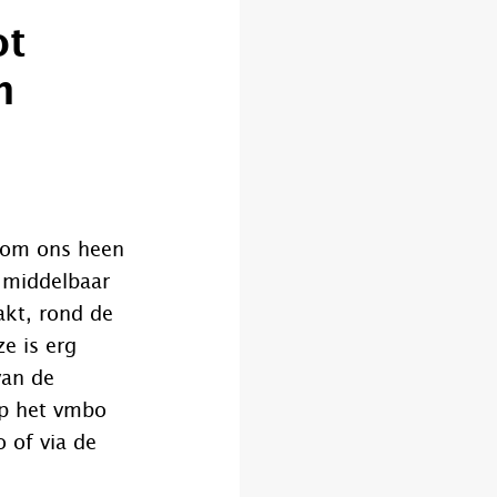
ot
n
n om ons heen
 middelbaar
akt, rond de
ze is erg
van de
 op het vmbo
 of via de