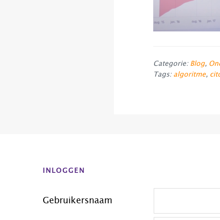
Categorie:
Blog
,
Ond
Tags:
algoritme
,
cit
Before
Footer
INLOGGEN
Gebruikersnaam