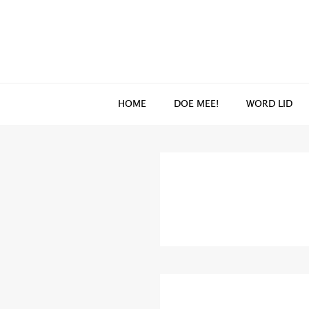
Spring
Door
naar
naar
de
de
hoofdnavigatie
hoofd
inhoud
HOME
DOE MEE!
WORD LID