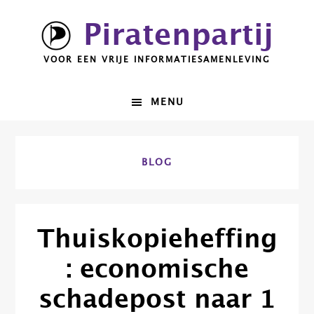
Spring
Door
Piratenpartij
naar
naar
de
de
VOOR EEN VRIJE INFORMATIESAMENLEVING
hoofdnavigatie
hoofd
inhoud
MENU
BLOG
Thuiskopieheffing
: economische
schadepost naar 1