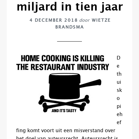
miljard in tien jaar
4 DECEMBER 2018
door
WIETZE
BRANDSMA
D
e
th
ui
sk
o
pi
eh
ef
fing komt voort uit een misverstand over
het doel van auteursrecht. Auteursrecht is