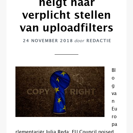
neigt naar
verplicht stellen
van uploadfilters
24 NOVEMBER 2018
door
REDACTIE
Bl
o
g
va
n
Eu
ro
pa
rlementariër Julia Reda: EU Council poised