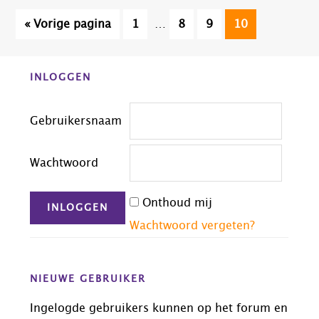
Interim
Ga
Pagina
Pagina
Pagina
Pagina
«
Vorige pagina
1
…
8
9
10
pagina's
naar
zijn
Before
weggelaten
INLOGGEN
Footer
Gebruikersnaam
Wachtwoord
Onthoud mij
Wachtwoord vergeten?
NIEUWE GEBRUIKER
Ingelogde gebruikers kunnen op het forum en