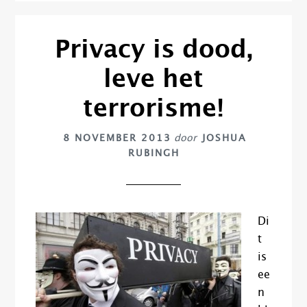
Privacy is dood,
leve het
terrorisme!
8 NOVEMBER 2013
door
JOSHUA
RUBINGH
Di
t
is
ee
n