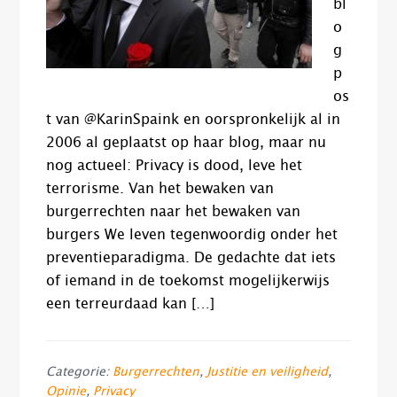
bl
o
g
p
os
t van @KarinSpaink en oorspronkelijk al in
2006 al geplaatst op haar blog, maar nu
nog actueel: Privacy is dood, leve het
terrorisme. Van het bewaken van
burgerrechten naar het bewaken van
burgers We leven tegenwoordig onder het
preventieparadigma. De gedachte dat iets
of iemand in de toekomst mogelijkerwijs
een terreurdaad kan […]
Categorie:
Burgerrechten
,
Justitie en veiligheid
,
Opinie
,
Privacy