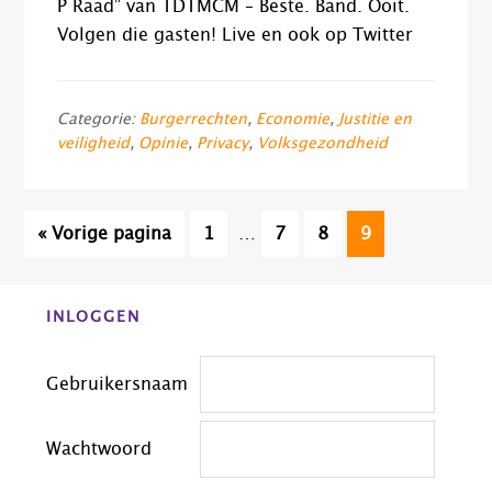
P Raad” van TDTMCM – Beste. Band. Ooit.
Volgen die gasten! Live en ook op Twitter
Categorie:
Burgerrechten
,
Economie
,
Justitie en
veiligheid
,
Opinie
,
Privacy
,
Volksgezondheid
Interim
Ga
Pagina
Pagina
Pagina
Pagina
«
Vorige pagina
1
…
7
8
9
pagina's
naar
zijn
Before
weggelaten
INLOGGEN
Footer
Gebruikersnaam
Wachtwoord