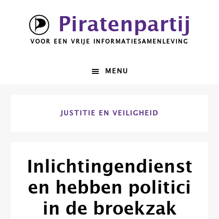
Spring
Door
Piratenpartij
naar
naar
de
de
VOOR EEN VRIJE INFORMATIESAMENLEVING
hoofdnavigatie
hoofd
inhoud
MENU
JUSTITIE EN VEILIGHEID
Inlichtingendienst
en hebben politici
in de broekzak