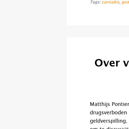
Tags:
cannabis
,
ged
Over v
Matthijs Pontie
drugsverboden 
geldverspillin