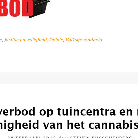
e
,
Justitie en veiligheid
,
Opinie
,
Volksgezondheid
verbod op tuincentra en
igheid van het cannabi