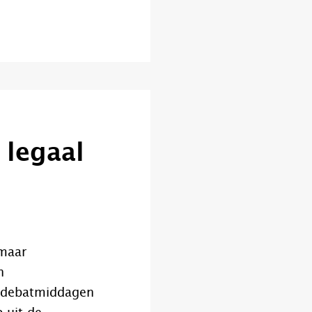
 legaal
 maar
n
e debatmiddagen