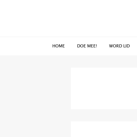
Spring
Door
naar
naar
de
de
hoofdnavigatie
hoofd
inhoud
HOME
DOE MEE!
WORD LID