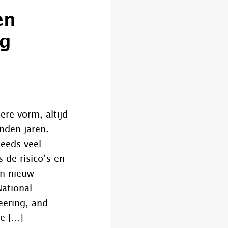
en
ng
ere vorm, altijd
nden jaren.
teeds veel
 de risico’s en
en nieuw
ational
eering, and
re […]