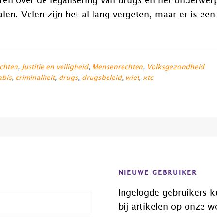
ren over de legalisering van drugs en het onderwerp
alen. Velen zijn het al lang vergeten, maar er is een
chten
,
Justitie en veiligheid
,
Mensenrechten
,
Volksgezondheid
abis
,
criminaliteit
,
drugs
,
drugsbeleid
,
wiet
,
xtc
NIEUWE GEBRUIKER
Ingelogde gebruikers k
bij artikelen op onze w