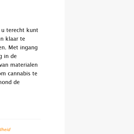
 u terecht kunt
n klaar te
en. Met ingang
g in de
van materialen
om cannabis te
smond de
dheid