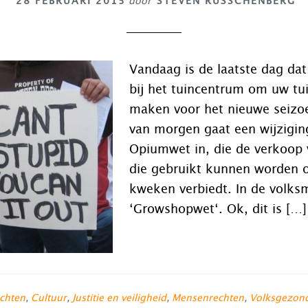
28 FEBRUARI 2015
door
STEVEN RUSSCHENBERG
Vandaag is de laatste dag dat
bij het tuincentrum om uw tui
maken voor het nieuwe seizo
van morgen gaat een wijzigin
Opiumwet in, die de verkoop 
die gebruikt kunnen worden 
kweken verbiedt. In de volk
‘Growshopwet‘. Ok, dit is […]
chten
,
Cultuur
,
Justitie en veiligheid
,
Mensenrechten
,
Volksgezon