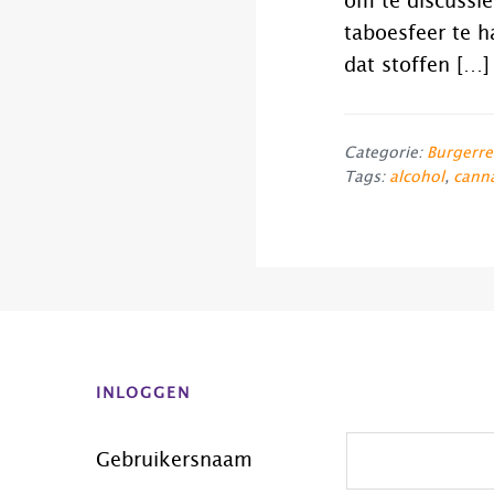
om te discussië
taboesfeer te h
dat stoffen […]
Categorie:
Burgerre
Tags:
alcohol
,
cann
Before
Footer
INLOGGEN
Gebruikersnaam