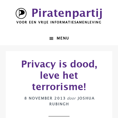
Spring
Door
Piratenpartij
naar
naar
de
de
VOOR EEN VRIJE INFORMATIESAMENLEVING
hoofdnavigatie
hoofd
inhoud
MENU
Privacy is dood,
leve het
terrorisme!
8 NOVEMBER 2013
door
JOSHUA
RUBINGH