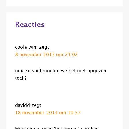
Lees
Reacties
Interacties
coole wim
zegt
8 november 2013 om 23:02
nou zo snel moeten we het niet opgeven
toch?
davidd
zegt
18 november 2013 om 19:37
Mensen die over "het kwaad" spreken