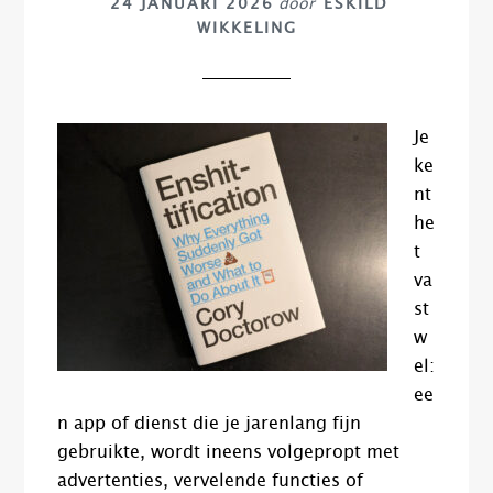
24 JANUARI 2026
door
ESKILD
WIKKELING
Je
ke
nt
he
t
va
st
w
el:
ee
n app of dienst die je jarenlang fijn
gebruikte, wordt ineens volgepropt met
advertenties, vervelende functies of