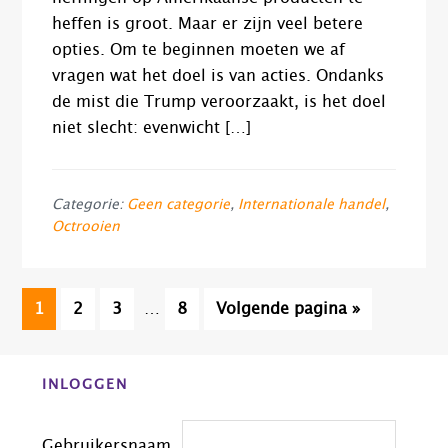
heffen is groot. Maar er zijn veel betere
opties. Om te beginnen moeten we af
vragen wat het doel is van acties. Ondanks
de mist die Trump veroorzaakt, is het doel
niet slecht: evenwicht […]
Categorie:
Geen categorie
,
Internationale handel
,
Octrooien
Interim
Pagina
Pagina
Pagina
Pagina
Ga
1
2
3
…
8
Volgende pagina »
pagina's
naar
zijn
Before
weggelaten
INLOGGEN
Footer
Gebruikersnaam