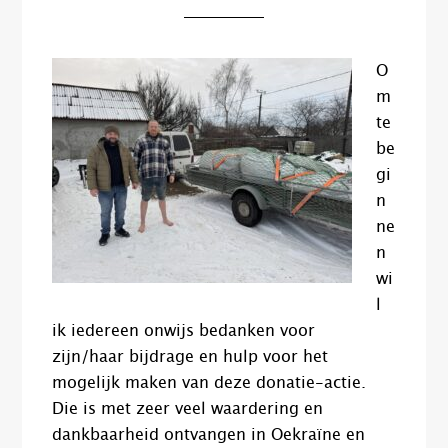
O
m
te
be
gi
n
ne
n
wi
l
ik iedereen onwijs bedanken voor
zijn/haar bijdrage en hulp voor het
mogelijk maken van deze donatie-actie.
Die is met zeer veel waardering en
dankbaarheid ontvangen in Oekraïne en