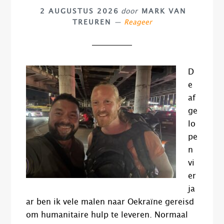
2 AUGUSTUS 2026
door
MARK VAN
TREUREN
Reageer
D
e
af
ge
lo
pe
n
vi
er
ja
ar ben ik vele malen naar Oekraïne gereisd
om humanitaire hulp te leveren. Normaal