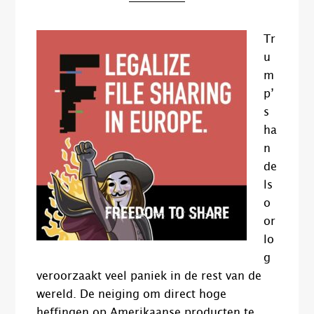
Tr
u
m
p’
s
ha
n
de
ls
o
or
lo
g
veroorzaakt veel paniek in de rest van de
wereld. De neiging om direct hoge
heffingen op Amerikaanse producten te