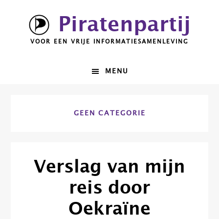
Spring
Door
Piratenpartij
naar
naar
de
de
VOOR EEN VRIJE INFORMATIESAMENLEVING
hoofdnavigatie
hoofd
inhoud
MENU
GEEN CATEGORIE
Verslag van mijn
reis door
Oekraïne