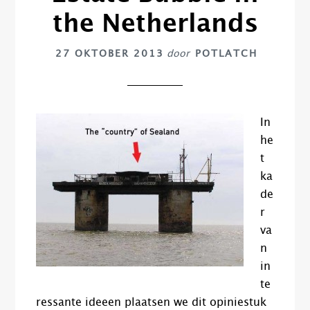
the Netherlands
27 OKTOBER 2013
door
POTLATCH
In
he
t
ka
de
r
va
n
in
te
ressante ideeen plaatsen we dit opiniestuk