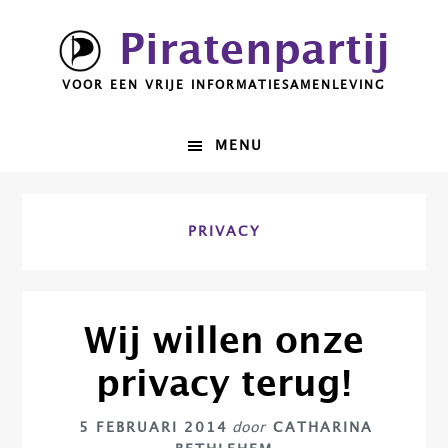
Spring
Door
Piratenpartij
naar
naar
de
de
VOOR EEN VRIJE INFORMATIESAMENLEVING
hoofdnavigatie
hoofd
inhoud
MENU
PRIVACY
Wij willen onze
privacy terug!
5 FEBRUARI 2014
door
CATHARINA