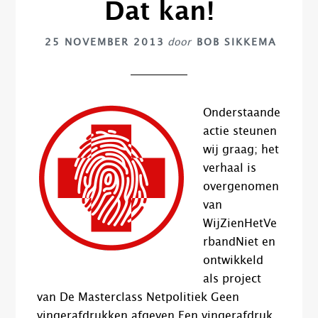
Dat kan!
25 NOVEMBER 2013
door
BOB SIKKEMA
Onderstaande
actie steunen
wij graag; het
verhaal is
overgenomen
van
WijZienHetVe
rbandNiet en
ontwikkeld
als project
van De Masterclass Netpolitiek Geen
vingerafdrukken afgeven Een vingerafdruk