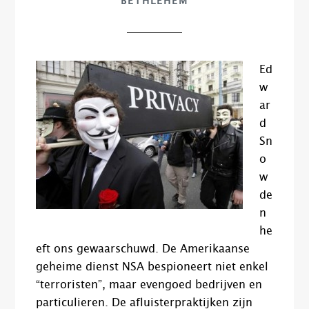
BETHLEHEM
Ed
w
ar
d
Sn
o
w
de
n
he
eft ons gewaarschuwd. De Amerikaanse
geheime dienst NSA bespioneert niet enkel
“terroristen”, maar evengoed bedrijven en
particulieren. De afluisterpraktijken zijn