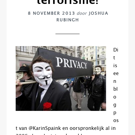
terrorisme!
8 NOVEMBER 2013
door
JOSHUA
RUBINGH
Di
t
is
ee
n
bl
o
g
p
os
t van @KarinSpaink en oorspronkelijk al in