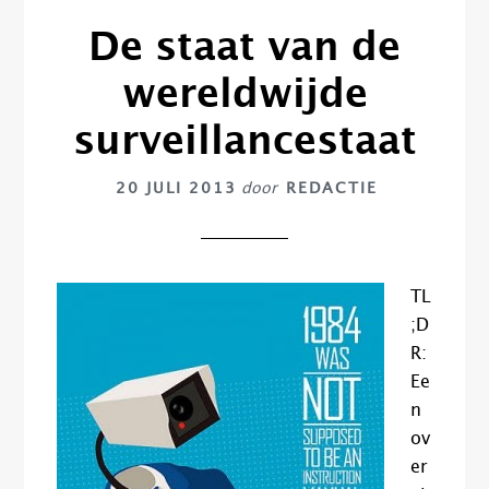
De staat van de
wereldwijde
surveillancestaat
20 JULI 2013
door
REDACTIE
TL
;D
R:
Ee
n
ov
er