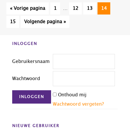
Interim
Ga
Pagina
Pagina
Pagina
Pagina
«
Vorige pagina
1
…
12
13
14
pagina's
naar
zijn
Pagina
Ga
15
Volgende pagina »
weggelaten
naar
Before
INLOGGEN
Footer
Gebruikersnaam
Wachtwoord
Onthoud mij
Wachtwoord vergeten?
NIEUWE GEBRUIKER