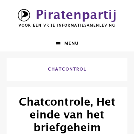
Spring
Door
Piratenpartij
naar
naar
de
de
VOOR EEN VRIJE INFORMATIESAMENLEVING
hoofdnavigatie
hoofd
inhoud
MENU
CHATCONTROL
Chatcontrole, Het
einde van het
briefgeheim