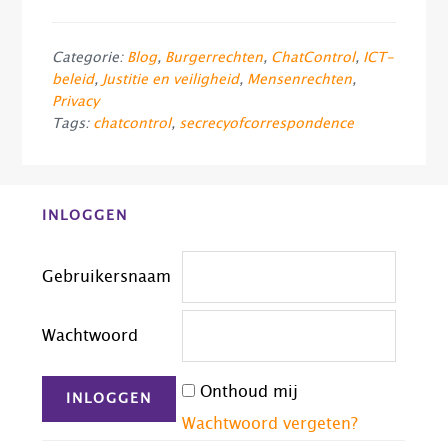
Categorie:
Blog
,
Burgerrechten
,
ChatControl
,
ICT-
beleid
,
Justitie en veiligheid
,
Mensenrechten
,
Privacy
Tags:
chatcontrol
,
secrecyofcorrespondence
Before
INLOGGEN
Footer
Gebruikersnaam
Wachtwoord
Onthoud mij
Wachtwoord vergeten?