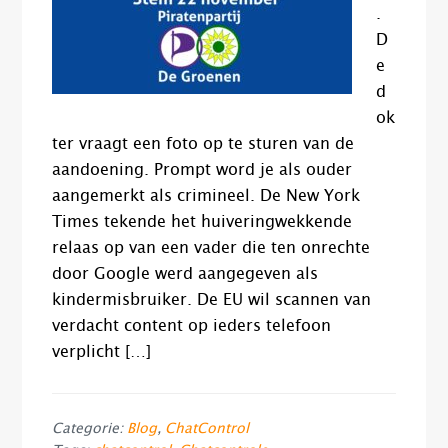
.
D
e
d
ok
ter vraagt een foto op te sturen van de
aandoening. Prompt word je als ouder
aangemerkt als crimineel. De New York
Times tekende het huiveringwekkende
relaas op van een vader die ten onrechte
door Google werd aangegeven als
kindermisbruiker. De EU wil scannen van
verdacht content op ieders telefoon
verplicht […]
Categorie:
Blog
,
ChatControl