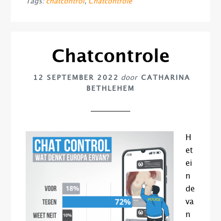
Tags:
chatcontrol
,
Chatcontrole
Chatcontrole
12 SEPTEMBER 2022
door
CATHARINA
BETHLEHEM
H
et
ei
n
de
va
n