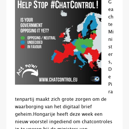
G
ea
ch
te
Mi
ni
st
er
s,
D
e
Pi
ra
tenpartij maakt zich grote zorgen om de
waarborging van het digitaal brief
geheim.Hongarije heeft deze week een
nieuw voorstel ingediend om chatcontroles