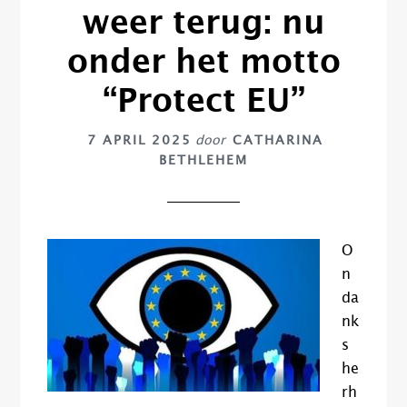
weer terug: nu
onder het motto
“Protect EU”
7 APRIL 2025
door
CATHARINA
BETHLEHEM
O
n
da
nk
s
he
rh