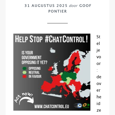
31 AUGUSTUS 2025
door
GOOF
PONTIER
St
el
je
vo
or
:
de
ov
er
he
id
ze