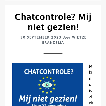
Chatcontrole? Mij
niet gezien!
30 SEPTEMBER 2023
door
WIETZE
BRANDSMA
Je
ki
n
d
is
zi
ek