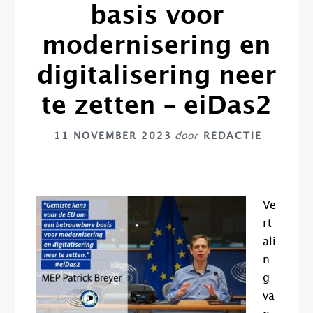
basis voor
modernisering en
digitalisering neer
te zetten – eiDas2
11 NOVEMBER 2023
door
REDACTIE
Ve
rt
ali
n
g
va