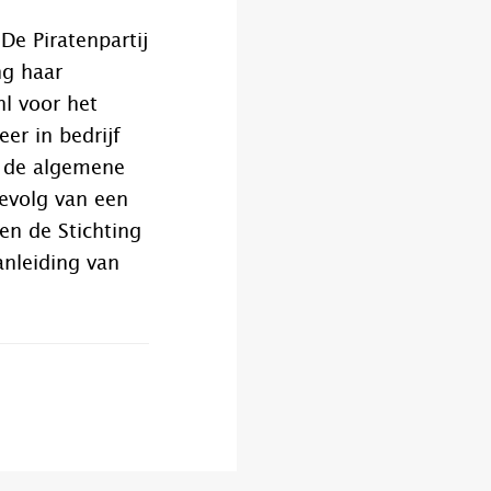
 De Piratenpartij
ng haar
nl voor het
er in bedrijf
r de algemene
gevolg van een
 en de Stichting
anleiding van