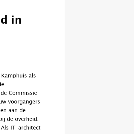
d in
n Kamphuis als
ie
n de Commissie
 uw voorgangers
ren aan de
ij de overheid.
 Als IT-architect