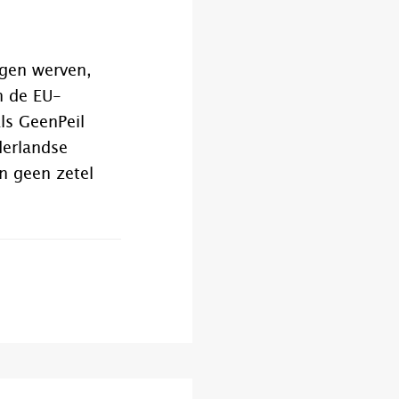
gen werven,
n de EU-
ls GeenPeil
derlandse
n geen zetel