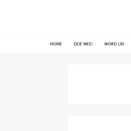
Spring
Door
naar
naar
de
de
hoofdnavigatie
hoofd
inhoud
HOME
DOE MEE!
WORD LID