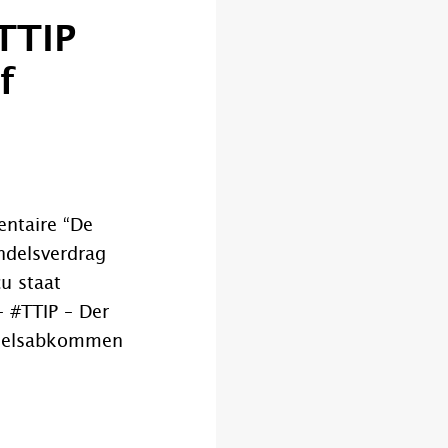
TTIP
f
entaire “De
andelsverdrag
cu staat
 #TTIP – Der
ndelsabkommen