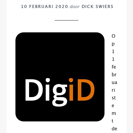
10 FEBRUARI 2020
door
DICK SWIERS
O
p
1
1
fe
br
ua
ri
st
e
m
t
de