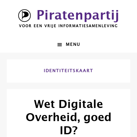
Spring
Door
Piratenpartij
naar
naar
de
de
VOOR EEN VRIJE INFORMATIESAMENLEVING
hoofdnavigatie
hoofd
inhoud
MENU
IDENTITEITSKAART
Wet Digitale
Overheid, goed
ID?