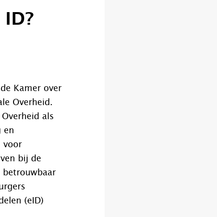
 ID?
ede Kamer over
ale Overheid.
 Overheid als
g en
 voor
ven bij de
n betrouwbaar
urgers
delen (eID)