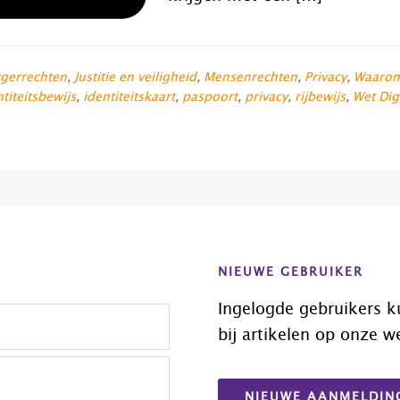
gerrechten
,
Justitie en veiligheid
,
Mensenrechten
,
Privacy
,
Waarom 
ntiteitsbewijs
,
identiteitskaart
,
paspoort
,
privacy
,
rijbewijs
,
Wet Dig
NIEUWE GEBRUIKER
Ingelogde gebruikers k
bij artikelen op onze w
NIEUWE AANMELDIN