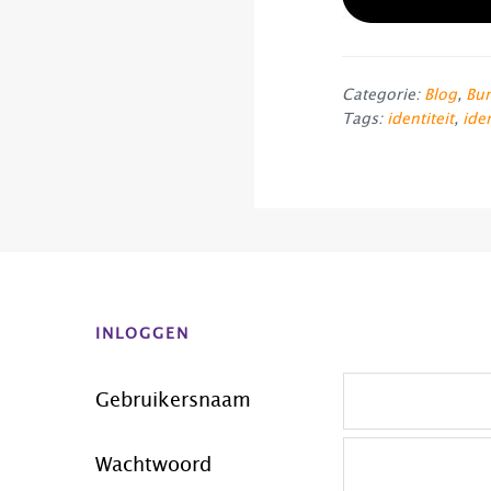
Categorie:
Blog
,
Bur
Tags:
identiteit
,
ide
Before
Footer
INLOGGEN
Gebruikersnaam
Wachtwoord