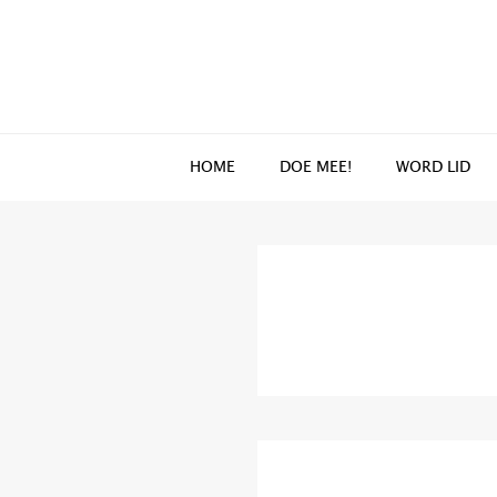
Spring
Door
naar
naar
de
de
hoofdnavigatie
hoofd
inhoud
HOME
DOE MEE!
WORD LID