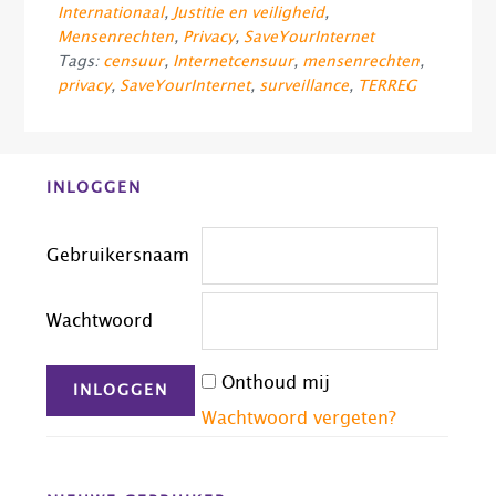
Internationaal
,
Justitie en veiligheid
,
Mensenrechten
,
Privacy
,
SaveYourInternet
Tags:
censuur
,
Internetcensuur
,
mensenrechten
,
privacy
,
SaveYourInternet
,
surveillance
,
TERREG
Before
INLOGGEN
Footer
Gebruikersnaam
Wachtwoord
Onthoud mij
Wachtwoord vergeten?