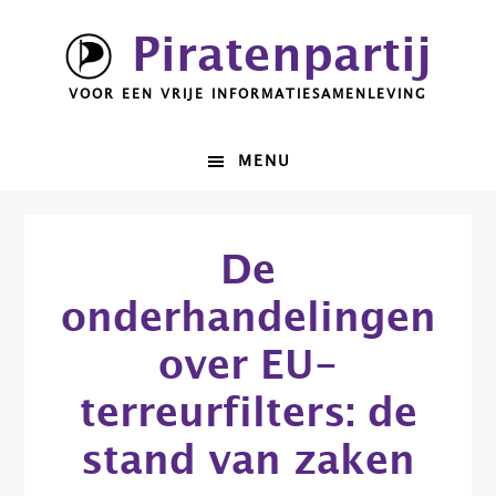
Spring
Door
Piratenpartij
naar
naar
de
de
VOOR EEN VRIJE INFORMATIESAMENLEVING
hoofdnavigatie
hoofd
inhoud
MENU
De
onderhandelingen
over EU-
terreurfilters: de
stand van zaken