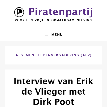
Spring
Door
Piratenpartij
naar
naar
de
de
VOOR EEN VRIJE INFORMATIESAMENLEVING
hoofdnavigatie
hoofd
inhoud
MENU
ALGEMENE LEDENVERGADERING (ALV)
Interview van Erik
de Vlieger met
Dirk Poot