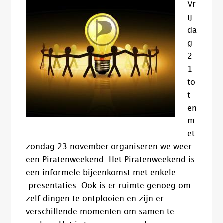
Vr
ij
da
g
2
1
to
t
en
m
et
zondag 23 november organiseren we weer
een Piratenweekend. Het Piratenweekend is
een informele bijeenkomst met enkele
presentaties. Ook is er ruimte genoeg om
zelf dingen te ontplooien en zijn er
verschillende momenten om samen te