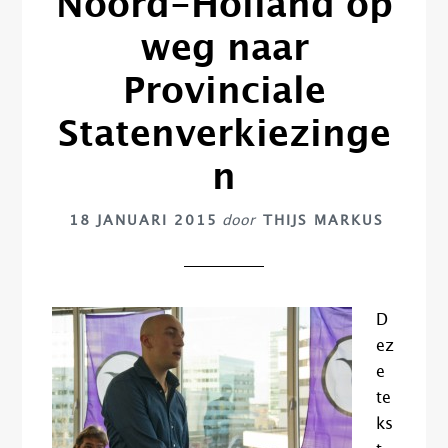
Noord-Holland op
weg naar
Provinciale
Statenverkiezinge
n
18 JANUARI 2015
door
THIJS MARKUS
D
ez
e
te
ks