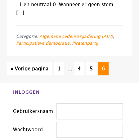
-1 en neutraal 0. Wanneer er geen stem
[…]
Categorie:
Algemene Ledenvergadering (ALV)
,
Participatieve democratie
,
Piratenpartij
Interim
Ga
Pagina
Pagina
Pagina
Pagina
«
Vorige pagina
1
…
4
5
6
pagina's
naar
zijn
Before
weggelaten
INLOGGEN
Footer
Gebruikersnaam
Wachtwoord