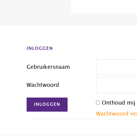
Before
Footer
INLOGGEN
Gebruikersnaam
Wachtwoord
Onthoud mij
Wachtwoord ve