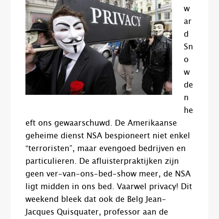
w
ar
d
Sn
o
w
de
n
he
eft ons gewaarschuwd. De Amerikaanse
geheime dienst NSA bespioneert niet enkel
“terroristen”, maar evengoed bedrijven en
particulieren. De afluisterpraktijken zijn
geen ver-van-ons-bed-show meer, de NSA
ligt midden in ons bed. Vaarwel privacy! Dit
weekend bleek dat ook de Belg Jean-
Jacques Quisquater, professor aan de