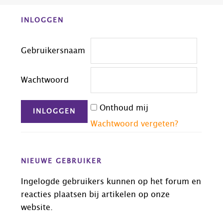
zijn
Before
weggelaten
INLOGGEN
Footer
Gebruikersnaam
Wachtwoord
Onthoud mij
Wachtwoord vergeten?
NIEUWE GEBRUIKER
Ingelogde gebruikers kunnen op het forum en
reacties plaatsen bij artikelen op onze
website.