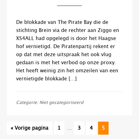
De blokkade van The Pirate Bay die de
stichting Brein via de rechter aan Ziggo en
XS4ALL had opgelegd is door het Haagse
hof vernietigd. De Piratenpartij rekent er
op dat met deze uitspraak het ook vlug
gedaan is met het verbod op onze proxy.
Het heeft weinig zin het omzeilen van een
vernietigde blokkade […]
Categorie: Niet gecategoriseerd
Interim
Ga
Pagina
Pagina
Pagina
Pagina
«
Vorige pagina
1
…
3
4
5
pagina's
naar