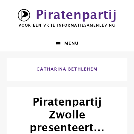
Spring
Door
Piratenpartij
naar
naar
de
de
VOOR EEN VRIJE INFORMATIESAMENLEVING
hoofdnavigatie
hoofd
inhoud
MENU
CATHARINA BETHLEHEM
Piratenpartij
Zwolle
presenteert…