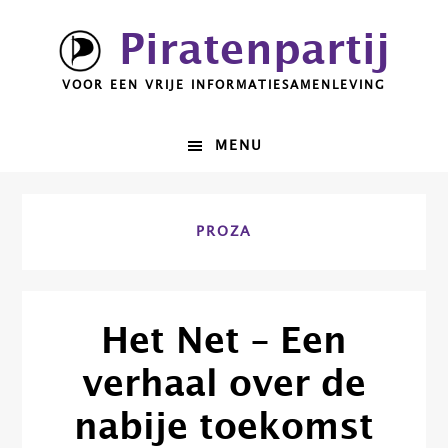
Spring
Door
Piratenpartij
naar
naar
de
de
VOOR EEN VRIJE INFORMATIESAMENLEVING
hoofdnavigatie
hoofd
inhoud
MENU
PROZA
Het Net – Een
verhaal over de
nabije toekomst