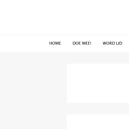
Spring
Door
naar
naar
de
de
hoofdnavigatie
hoofd
inhoud
HOME
DOE MEE!
WORD LID