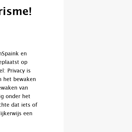
risme!
inSpaink en
eplaatst op
: Privacy is
an het bewaken
bewaken van
ig onder het
hte dat iets of
jkerwijs een