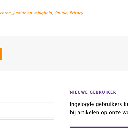
chten
,
Justitie en veiligheid
,
Opinie
,
Privacy
agina
NIEUWE GEBRUIKER
Ingelogde gebruikers k
bij artikelen op onze w