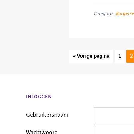
Categorie:
Burgerre
Ga
Pagina
P
«
Vorige pagina
1
2
naar
Before
Footer
INLOGGEN
Gebruikersnaam
Wachtwoord