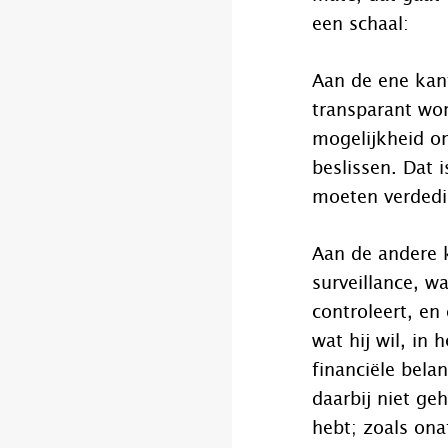
een schaal:
Aan de ene kant
transparant wor
mogelijkheid o
beslissen. Dat
moeten verded
Aan de andere k
surveillance, w
controleert, en
wat hij wil, in
financiële bel
daarbij niet ge
hebt; zoals ona