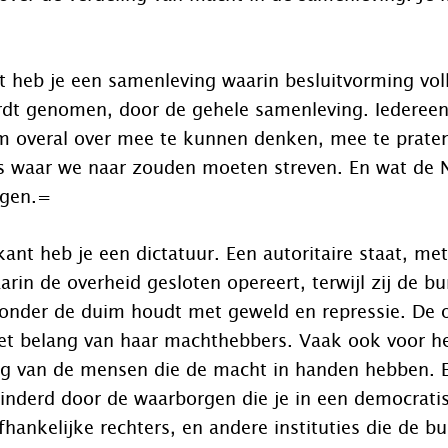
 heb je een samenleving waarin besluitvorming vol
dt genomen, door de gehele samenleving. Iedereen 
m overal over mee te kunnen denken, mee te prate
 is waar we naar zouden moeten streven. En wat de
igen.=
ant heb je een dictatuur. Een autoritaire staat, met 
aarin de overheid gesloten opereert, terwijl zij de b
 onder de duim houdt met geweld en repressie. De 
 het belang van haar machthebbers. Vaak ook voor he
ang van de mensen die de macht in handen hebben.
hinderd door de waarborgen die je in een democrati
fhankelijke rechters, en andere instituties die de b