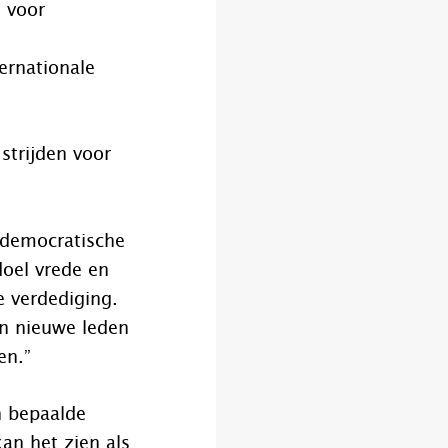
t voor
ernationale
strijden voor
e democratische
doel vrede en
e verdediging.
van nieuwe leden
en.”
n bepaalde
an het zien als