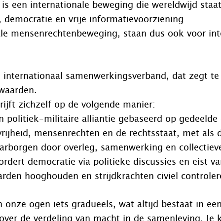
j is een internationale beweging die wereldwijd staa
 democratie en vrije informatievoorziening
ale mensenrechtenbeweging, staan dus ook voor int
internationaal samenwerkingsverband, dat zegt te 
waarden.
jft zichzelf op de volgende manier:
 politiek-militaire alliantie gebaseerd op gedeeld
rijheid, mensenrechten en de rechtsstaat, met als 
aarborgen door overleg, samenwerking en collectiev
vordert democratie via politieke discussies en eist 
arden hooghouden en strijdkrachten civiel controler
n onze ogen iets gradueels, wat altijd bestaat in ee
over de verdeling van macht in de samenleving. Je k