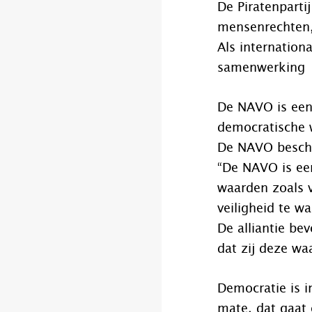
De Piratenparti
mensenrechten,
Als internation
samenwerking
De NAVO is een 
democratische 
De NAVO beschri
“De NAVO is een
waarden zoals v
veiligheid te w
De alliantie be
dat zij deze wa
Democratie is i
mate, dat gaat 