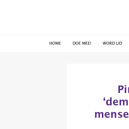
Spring
Door
naar
naar
de
de
hoofdnavigatie
hoofd
inhoud
HOME
DOE MEE!
WORD LID
Pi
‘dem
mense