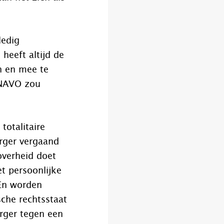
ledig
heeft altijd de
n en mee te
 NAVO zou
totalitaire
urger vergaand
overheid doet
t persoonlijke
 En worden
sche rechtsstaat
urger tegen een