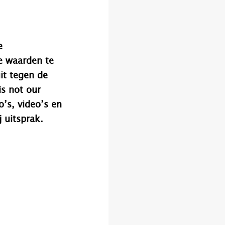
e
e waarden te
it tegen de
s not our
o’s, video’s en
 uitsprak.