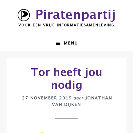
Spring
Door
Piratenpartij
naar
naar
de
de
VOOR EEN VRIJE INFORMATIESAMENLEVING
hoofdnavigatie
hoofd
inhoud
MENU
Tor heeft jou
nodig
27 NOVEMBER 2015
door
JONATHAN
VAN DIJKEN