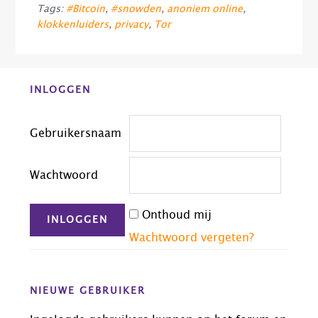
Tags:
#Bitcoin
,
#snowden
,
anoniem online
,
klokkenluiders
,
privacy
,
Tor
Before
INLOGGEN
Footer
Gebruikersnaam
Wachtwoord
Onthoud mij
Wachtwoord vergeten?
NIEUWE GEBRUIKER