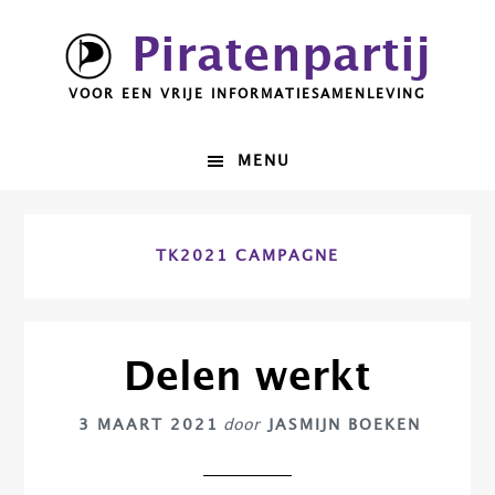
Spring
Door
Piratenpartij
naar
naar
de
de
VOOR EEN VRIJE INFORMATIESAMENLEVING
hoofdnavigatie
hoofd
inhoud
MENU
TK2021 CAMPAGNE
Delen werkt
3 MAART 2021
door
JASMIJN BOEKEN