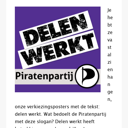
Je
he
bt
ze
va
st
al
zi
en
ha
n
ge
n,
onze verkiezingsposters met de tekst:
delen werkt. Wat bedoelt de Piratenpartij
met deze slogan? Delen werkt heeft