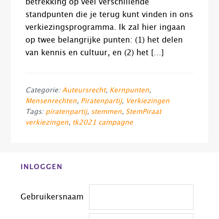
betrekking op veel verschillende
standpunten die je terug kunt vinden in ons
verkiezingsprogramma. Ik zal hier ingaan
op twee belangrijke punten: (1) het delen
van kennis en cultuur, en (2) het […]
Categorie:
Auteursrecht
,
Kernpunten
,
Mensenrechten
,
Piratenpartij
,
Verkiezingen
Tags:
piratenpartij
,
stemmen
,
StemPiraat
verkiezingen
,
tk2021 campagne
Before
INLOGGEN
Footer
Gebruikersnaam