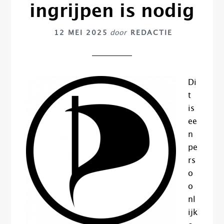
ingrijpen is nodig
12 MEI 2025
door
REDACTIE
Di
t
is
ee
n
pe
rs
o
o
nl
ijk