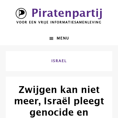
Spring
Door
Piratenpartij
naar
naar
de
de
VOOR EEN VRIJE INFORMATIESAMENLEVING
hoofdnavigatie
hoofd
inhoud
MENU
ISRAEL
Zwijgen kan niet
meer, Israël pleegt
genocide en