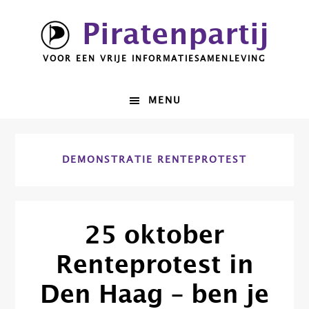
Spring
Door
Piratenpartij
naar
naar
de
de
VOOR EEN VRIJE INFORMATIESAMENLEVING
hoofdnavigatie
hoofd
inhoud
MENU
DEMONSTRATIE RENTEPROTEST
25 oktober
Renteprotest in
Den Haag – ben je