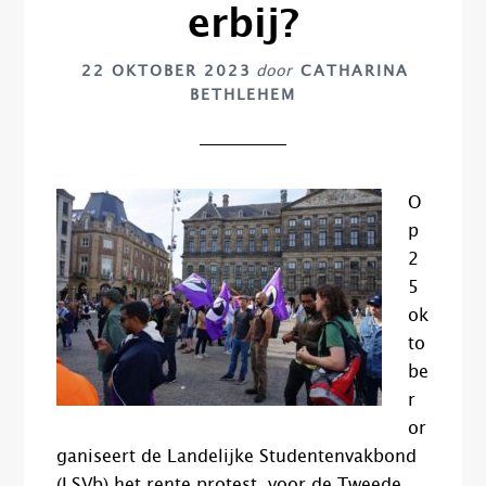
erbij?
22 OKTOBER 2023
door
CATHARINA
BETHLEHEM
O
p
2
5
ok
to
be
r
or
ganiseert de Landelijke Studentenvakbond
(LSVb) het rente protest, voor de Tweede