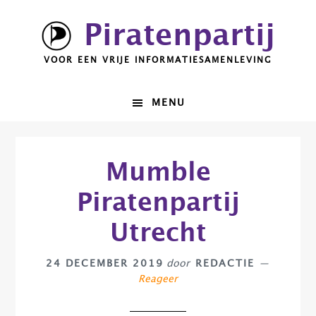
Spring
Door
Piratenpartij
naar
naar
de
de
VOOR EEN VRIJE INFORMATIESAMENLEVING
hoofdnavigatie
hoofd
inhoud
MENU
Mumble
Piratenpartij
Utrecht
24 DECEMBER 2019
door
REDACTIE
Reageer