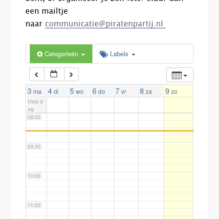
een mailtje
naar
communicatie@piratenpartij.nl
05:00
Categorieën
Labels
06:00
07:00
3
4
5
6
7
8
9
ma
di
wo
do
vr
za
zo
Hele d
ag
08:00
09:00
10:00
11:00