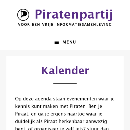
Spring
Door
Piratenpartij
naar
naar
de
de
VOOR EEN VRIJE INFORMATIESAMENLEVING
hoofdnavigatie
hoofd
inhoud
MENU
00:00
Kalender
01:00
02:00
Op deze agenda staan evenementen waar je
kennis kunt maken met Piraten. Ben je
03:00
Piraat, en ga je ergens naartoe waar je
duidelijk als Piraat herkenbaar aanwezig
bent, of organiseer je zelf iets? stuur dan
04:00