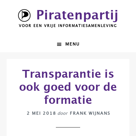
Spring
Door
Piratenpartij
naar
naar
de
de
VOOR EEN VRIJE INFORMATIESAMENLEVING
hoofdnavigatie
hoofd
inhoud
MENU
Transparantie is
ook goed voor de
formatie
2 MEI 2018
door
FRANK WIJNANS