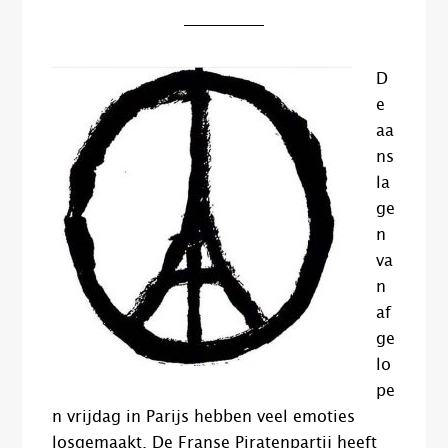
D
e
aa
ns
la
ge
n
va
n
af
ge
lo
pe
n vrijdag in Parijs hebben veel emoties
losgemaakt. De Franse Piratenpartij heeft