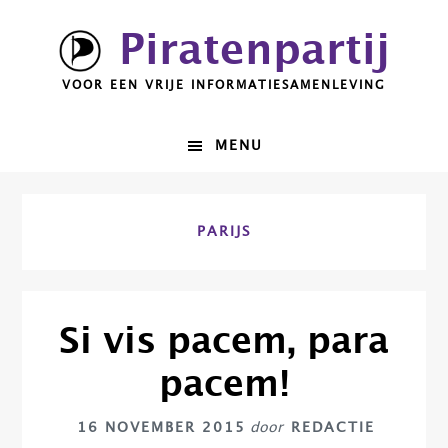
Spring
Door
Piratenpartij
naar
naar
de
de
VOOR EEN VRIJE INFORMATIESAMENLEVING
hoofdnavigatie
hoofd
inhoud
MENU
PARIJS
Si vis pacem, para
pacem!
16 NOVEMBER 2015
door
REDACTIE