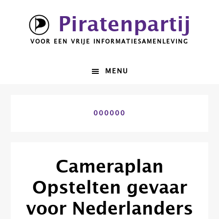
Spring
Door
Piratenpartij
naar
naar
de
de
VOOR EEN VRIJE INFORMATIESAMENLEVING
hoofdnavigatie
hoofd
inhoud
MENU
000000
Cameraplan
Opstelten gevaar
voor Nederlanders