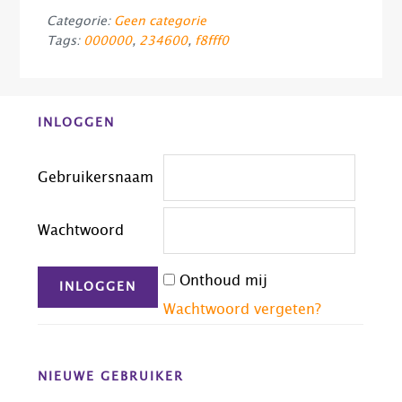
Categorie:
Geen categorie
Tags:
000000
,
234600
,
f8fff0
Before
INLOGGEN
Footer
Gebruikersnaam
Wachtwoord
Onthoud mij
Wachtwoord vergeten?
NIEUWE GEBRUIKER