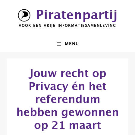
Spring
Door
Piratenpartij
naar
naar
de
de
VOOR EEN VRIJE INFORMATIESAMENLEVING
hoofdnavigatie
hoofd
inhoud
MENU
Jouw recht op
Privacy én het
referendum
hebben gewonnen
op 21 maart