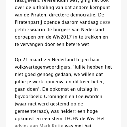
raadgevend referendum was, ging het óók
over de uitholling van dat andere kernpunt
van de Piraten
: directere democratie.
De
Piratenpartij opende daarom vandaag
deze
petitie
waarin de burgers van Nederland
oproepen om de Wiv2017 in te trekken en
te vervangen door een betere wet.
Op 21 maart zei Nederland tegen haar
volksvertegenwoordigers:
‘J
ullie hebben het
niet goed genoeg gedaan, we willen dat
jullie je werk opnieuw
,
en dit keer beter
,
gaan doen
‘
. De opkomst en uitslag in
bijvoorbeeld Groningen en Leeuwarden
(waar niet werd gestemd op de
gemeenteraad), was helder: een
hoge
opkomst en een stem TEGEN de Wiv. Het
advies aan Mark Rutte
was met het