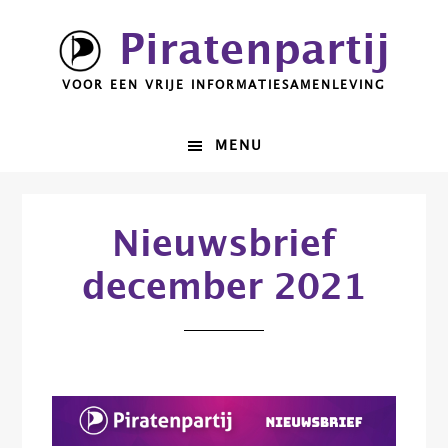
Spring
Door
Piratenpartij
naar
naar
de
de
VOOR EEN VRIJE INFORMATIESAMENLEVING
hoofdnavigatie
hoofd
inhoud
MENU
Nieuwsbrief
december 2021