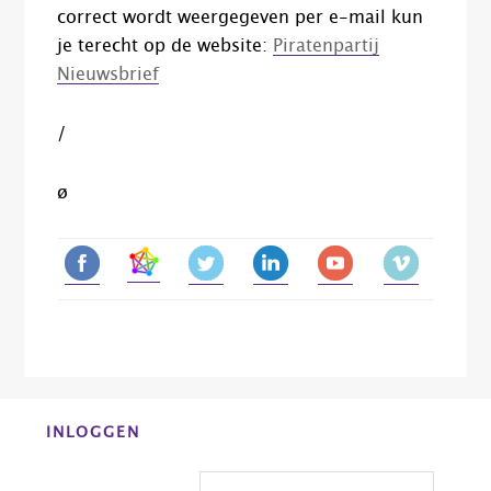
correct wordt weergegeven per e-mail kun
je terecht op de website:
Piratenpartij
Nieuwsbrief
/
ø
Before
INLOGGEN
Footer