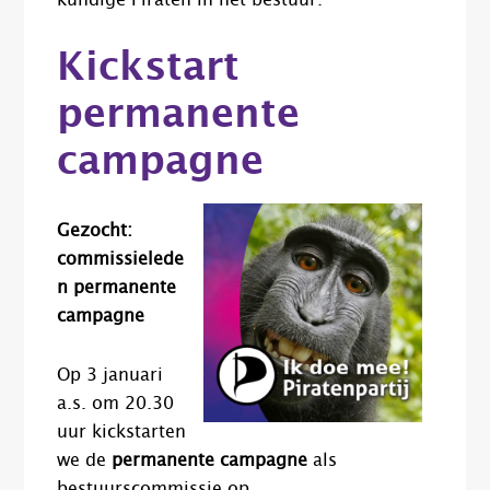
kundige Piraten in het bestuur.
Kickstart
permanente
campagne
Gezocht:
commissielede
n permanente
campagne
Op 3 januari
a.s. om 20.30
uur kickstarten
we de
permanente campagne
als
bestuurscommissie op