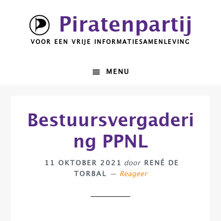
Spring
Door
Piratenpartij
naar
naar
de
de
VOOR EEN VRIJE INFORMATIESAMENLEVING
hoofdnavigatie
hoofd
inhoud
MENU
Bestuursvergaderi
ng PPNL
11 OKTOBER 2021
door
RENÉ DE
TORBAL
Reageer