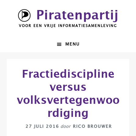
Spring
Door
Piratenpartij
naar
naar
de
de
VOOR EEN VRIJE INFORMATIESAMENLEVING
hoofdnavigatie
hoofd
inhoud
MENU
Fractiediscipline
versus
volksvertegenwoo
rdiging
27 JULI 2016
door
RICO BROUWER