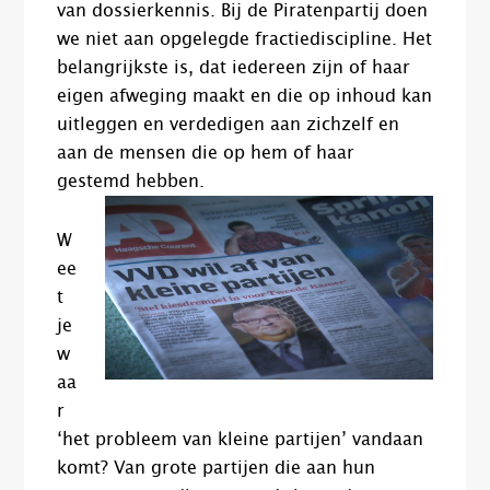
van dossierkennis. Bij de Piratenpartij doen
we niet aan opgelegde fractiediscipline. Het
belangrijkste is, dat iedereen zijn of haar
eigen afweging maakt en die op inhoud kan
uitleggen en verdedigen aan zichzelf en
aan de mensen die op hem of haar
gestemd hebben.
W
ee
t
je
w
aa
r
‘het probleem van kleine partijen’ vandaan
komt? Van grote partijen die aan hun