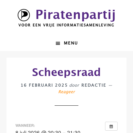
Spring
Door
Piratenpartij
naar
naar
de
de
VOOR EEN VRIJE INFORMATIESAMENLEVING
hoofdnavigatie
hoofd
inhoud
MENU
Scheepsraad
16 FEBRUARI 2025
door
REDACTIE
Reageer
WANNEER:
8 juli 2026 @ 20:30 – 21:30