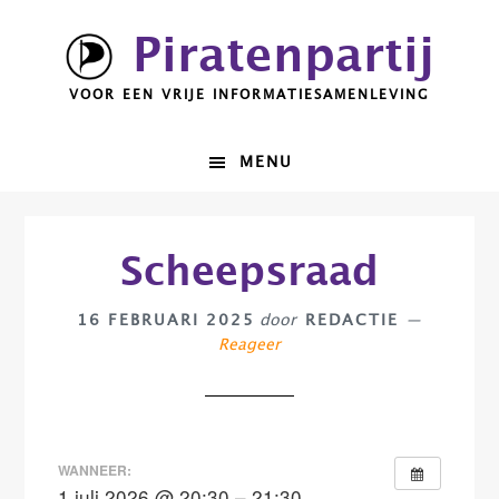
Spring
Door
Piratenpartij
naar
naar
de
de
VOOR EEN VRIJE INFORMATIESAMENLEVING
hoofdnavigatie
hoofd
inhoud
MENU
Scheepsraad
16 FEBRUARI 2025
door
REDACTIE
Reageer
WANNEER:
1 juli 2026 @ 20:30 – 21:30