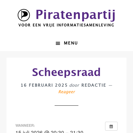
Spring
Door
Piratenpartij
naar
naar
de
de
VOOR EEN VRIJE INFORMATIESAMENLEVING
hoofdnavigatie
hoofd
inhoud
MENU
Scheepsraad
16 FEBRUARI 2025
door
REDACTIE
Reageer
WANNEER:
15 juli 2026 @ 20:30 – 21:30