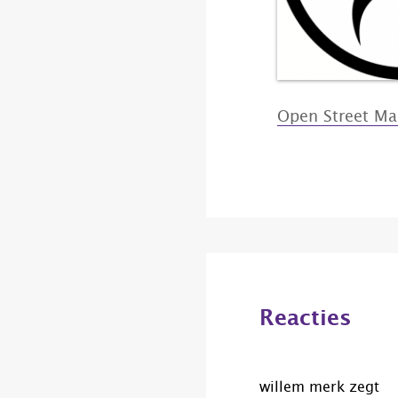
Open Street M
Lees
Interacties
Reacties
willem merk
zegt