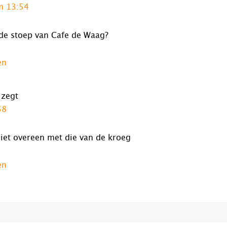
m 13:54
 de stoep van Cafe de Waag?
en
zegt
58
niet overeen met die van de kroeg
en