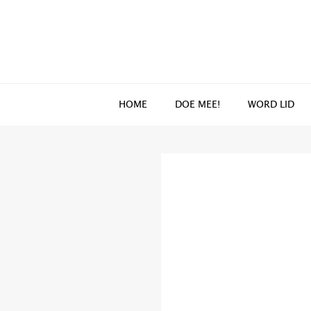
Spring
Door
naar
naar
de
de
hoofdnavigatie
hoofd
inhoud
HOME
DOE MEE!
WORD LID