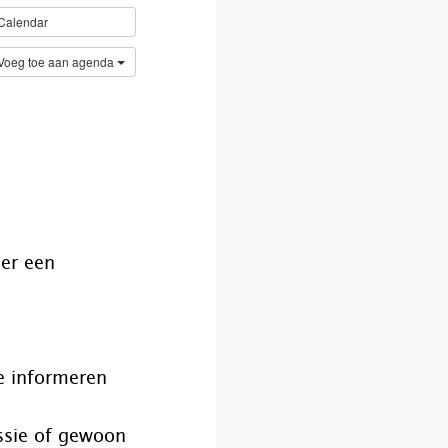
Calendar
Voeg toe aan agenda
 er een
e informeren
ssie of gewoon