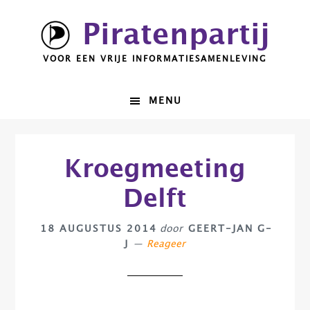
Spring
Door
Piratenpartij
naar
naar
de
de
VOOR EEN VRIJE INFORMATIESAMENLEVING
hoofdnavigatie
hoofd
inhoud
MENU
Kroegmeeting
Delft
18 AUGUSTUS 2014
door
GEERT-JAN G-
J
Reageer