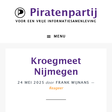
Spring
Door
Piratenpartij
naar
naar
de
de
VOOR EEN VRIJE INFORMATIESAMENLEVING
hoofdnavigatie
hoofd
inhoud
MENU
Kroegmeet
Nijmegen
24 MEI 2025
door
FRANK WIJNANS
Reageer