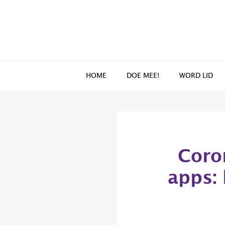
Spring
Door
naar
naar
de
de
hoofdnavigatie
hoofd
inhoud
HOME
DOE MEE!
WORD LID
Coro
apps: 