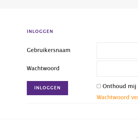
Before
Footer
INLOGGEN
Gebruikersnaam
Wachtwoord
Onthoud mij
Wachtwoord ve