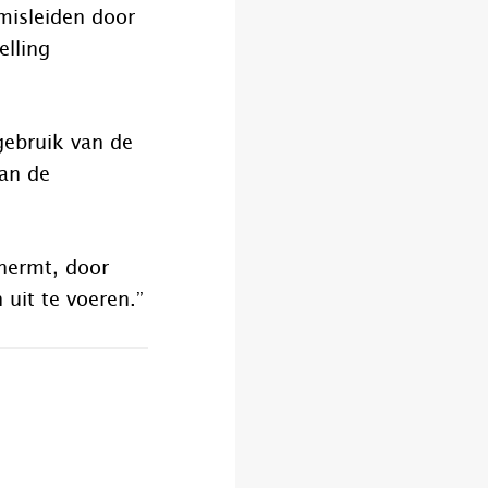
misleiden door
elling
gebruik van de
van de
chermt, door
 uit te voeren.”